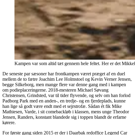
Kampen var som altid tæt gennem hele feltet. Her er det Mikk
De seneste par sæsoner har frontkampen været præget af en duel
mellem de to fætre Joachim Lee Holmstoel og Kevin Verner Jensen,
begge Silkeborg, men mange flere var denne gang med i kampen
om podieplaceringerne. 2018-mesteren Michael Søvang
Christensen, Grindsted, var til tider flyvende, og selv om han forlod
Padborg Park med en anden-, en tredje- og en fjerdeplads, kunne
han lige så godt være endt med et sejrstrofæ. Sådan ét fik Mike
Mathiesen, Varde, i sit comebackløb i klassen, mens unge Theodor
Jensen, Randers, konstant blandede sig i toppen blandt de erfarne
kørere.
For første gang siden 2015 er der i Daarbak redoffice Legend Car