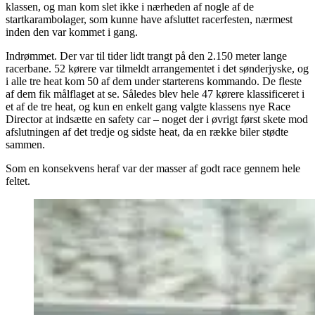
klassen, og man kom slet ikke i nærheden af nogle af de
startkarambolager, som kunne have afsluttet racerfesten, nærmest
inden den var kommet i gang.
Indrømmet. Der var til tider lidt trangt på den 2.150 meter lange
racerbane. 52 kørere var tilmeldt arrangementet i det sønderjyske, og
i alle tre heat kom 50 af dem under starterens kommando. De fleste
af dem fik målflaget at se. Således blev hele 47 kørere klassificeret i
et af de tre heat, og kun en enkelt gang valgte klassens nye Race
Director at indsætte en safety car – noget der i øvrigt først skete mod
afslutningen af det tredje og sidste heat, da en række biler stødte
sammen.
Som en konsekvens heraf var der masser af godt race gennem hele
feltet.