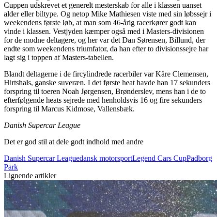
Cuppen udskrevet et generelt mesterskab for alle i klassen uanset
alder eller biltype. Og netop Mike Mathiesen viste med sin løbssejr i
weekendens første løb, at man som 46-årig racerkører godt kan
vinde i klassen. Vestjyden kæmper også med i Masters-divisionen
for de modne deltagere, og her var det Dan Sørensen, Billund, der
endte som weekendens triumfator, da han efter to divisionssejre har
lagt sig i toppen af Masters-tabellen.
Blandt deltagerne i de fircylindrede racerbiler var Kåre Clemensen,
Hirtshals, ganske suveræn. I det første heat havde han 17 sekunders
forspring til toeren Noah Jørgensen, Brønderslev, mens han i de to
efterfølgende heats sejrede med henholdsvis 16 og fire sekunders
forspring til Marcus Kidmose, Vallensbæk.
Danish Supercar League
Det er god stil at dele godt indhold med andre
Danish Supercar League
dansk motorsport
Legend Cars Cup
Padborg
Park
Lignende artikler