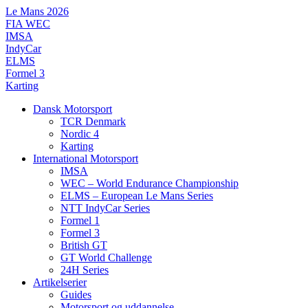
Videre
Le Mans 2026
til
FIA WEC
indhold
IMSA
IndyCar
ELMS
Formel 3
Karting
Dansk Motorsport
TCR Denmark
Nordic 4
Karting
International Motorsport
IMSA
WEC – World Endurance Championship
ELMS – European Le Mans Series
NTT IndyCar Series
Formel 1
Formel 3
British GT
GT World Challenge
24H Series
Artikelserier
Guides
Motorsport og uddannelse