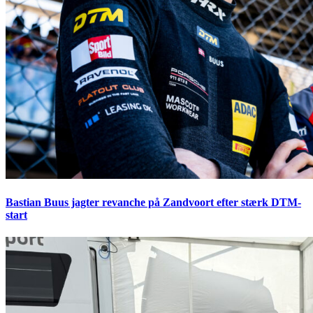
Bastian Buus jagter revanche på Zandvoort efter stærk DTM-
start