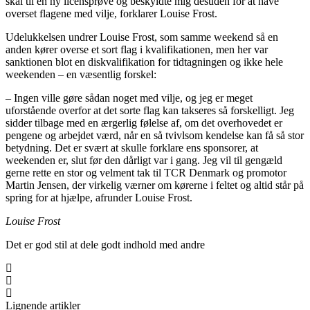
skal til en ny licensprøve og beskyldte mig desuden for at have
overset flagene med vilje, forklarer Louise Frost.
Udelukkelsen undrer Louise Frost, som samme weekend så en
anden kører overse et sort flag i kvalifikationen, men her var
sanktionen blot en diskvalifikation for tidtagningen og ikke hele
weekenden – en væsentlig forskel:
– Ingen ville gøre sådan noget med vilje, og jeg er meget
uforstående overfor at det sorte flag kan takseres så forskelligt. Jeg
sidder tilbage med en ærgerlig følelse af, om det overhovedet er
pengene og arbejdet værd, når en så tvivlsom kendelse kan få så stor
betydning. Det er svært at skulle forklare ens sponsorer, at
weekenden er, slut før den dårligt var i gang. Jeg vil til gengæld
gerne rette en stor og velment tak til TCR Denmark og promotor
Martin Jensen, der virkelig værner om kørerne i feltet og altid står på
spring for at hjælpe, afrunder Louise Frost.
Louise Frost
Det er god stil at dele godt indhold med andre
Lignende artikler