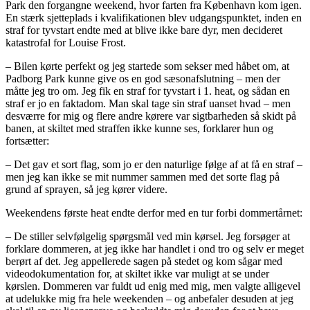
Park den forgangne weekend, hvor farten fra København kom igen.
En stærk sjetteplads i kvalifikationen blev udgangspunktet, inden en
straf for tyvstart endte med at blive ikke bare dyr, men decideret
katastrofal for Louise Frost.
– Bilen kørte perfekt og jeg startede som sekser med håbet om, at
Padborg Park kunne give os en god sæsonafslutning – men der
måtte jeg tro om. Jeg fik en straf for tyvstart i 1. heat, og sådan en
straf er jo en faktadom. Man skal tage sin straf uanset hvad – men
desværre for mig og flere andre kørere var sigtbarheden så skidt på
banen, at skiltet med straffen ikke kunne ses, forklarer hun og
fortsætter:
– Det gav et sort flag, som jo er den naturlige følge af at få en straf –
men jeg kan ikke se mit nummer sammen med det sorte flag på
grund af sprayen, så jeg kører videre.
Weekendens første heat endte derfor med en tur forbi dommertårnet:
– De stiller selvfølgelig spørgsmål ved min kørsel. Jeg forsøger at
forklare dommeren, at jeg ikke har handlet i ond tro og selv er meget
berørt af det. Jeg appellerede sagen på stedet og kom sågar med
videodokumentation for, at skiltet ikke var muligt at se under
kørslen. Dommeren var fuldt ud enig med mig, men valgte alligevel
at udelukke mig fra hele weekenden – og anbefaler desuden at jeg