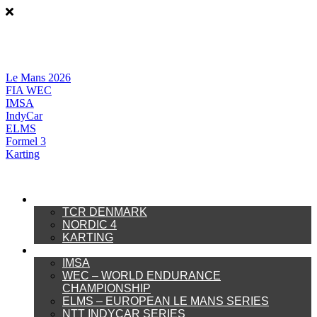
Videre
til
indhold
Le Mans 2026
FIA WEC
IMSA
IndyCar
ELMS
Formel 3
Karting
DANSK MOTORSPORT
TCR DENMARK
NORDIC 4
KARTING
INTERNATIONAL MOTORSPORT
IMSA
WEC – WORLD ENDURANCE
CHAMPIONSHIP
ELMS – EUROPEAN LE MANS SERIES
NTT INDYCAR SERIES