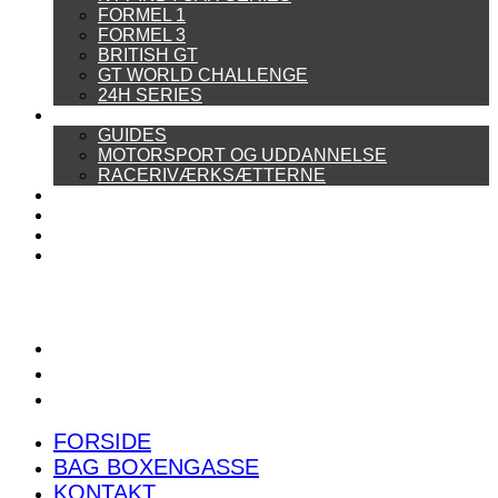
FORMEL 1
FORMEL 3
BRITISH GT
GT WORLD CHALLENGE
24H SERIES
ARTIKELSERIER
GUIDES
MOTORSPORT OG UDDANNELSE
RACERIVÆRKSÆTTERNE
POWER RANKING
PODCAST
PRESSEMEDDELELSER
BILTEST
FORSIDE
BAG BOXENGASSE
KONTAKT
FORSIDE
BAG BOXENGASSE
KONTAKT