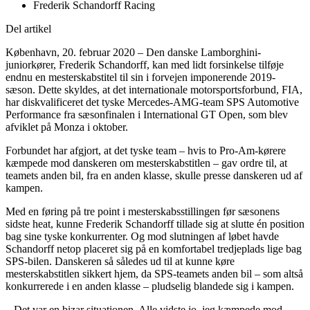
Frederik Schandorff Racing
Del artikel
København, 20. februar 2020 – Den danske Lamborghini-
juniorkører, Frederik Schandorff, kan med lidt forsinkelse tilføje
endnu en mesterskabstitel til sin i forvejen imponerende 2019-
sæson. Dette skyldes, at det internationale motorsportsforbund, FIA,
har diskvalificeret det tyske Mercedes-AMG-team SPS Automotive
Performance fra sæsonfinalen i International GT Open, som blev
afviklet på Monza i oktober.
Forbundet har afgjort, at det tyske team – hvis to Pro-Am-kørere
kæmpede mod danskeren om mesterskabstitlen – gav ordre til, at
teamets anden bil, fra en anden klasse, skulle presse danskeren ud af
kampen.
Med en føring på tre point i mesterskabsstillingen før sæsonens
sidste heat, kunne Frederik Schandorff tillade sig at slutte én position
bag sine tyske konkurrenter. Og mod slutningen af løbet havde
Schandorff netop placeret sig på en komfortabel tredjeplads lige bag
SPS-bilen. Danskeren så således ud til at kunne køre
mesterskabstitlen sikkert hjem, da SPS-teamets anden bil – som altså
konkurrerede i en anden klasse – pludselig blandede sig i kampen.
– Det var en bizar situationen. Alle vidste jo, jeg kæmpede mod