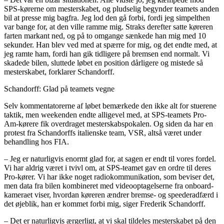
SPS-kørerne om mesterskabet, og pludselig begynder teamets anden
bil at presse mig bagfra. Jeg lod den gå forbi, fordi jeg simpelthen
var bange for, at den ville ramme mig. Straks derefter satte køreren
farten markant ned, og på to omgange sænkede han mig med 10
sekunder. Han blev ved med at spærre for mig, og det endte med, at
jeg ramte ham, fordi han gik tidligere på bremsen end normalt. Vi
skadede bilen, sluttede løbet en position dårligere og mistede så
mesterskabet, forklarer Schandorff.
Schandorff: Glad på teamets vegne
Selv kommentatorerne af løbet bemærkede den ikke alt for stuerene
taktik, men weekenden endte alligevel med, at SPS-teamets Pro-
Am-kørere fik overdraget mesterskabspokalen. Og siden da har en
protest fra Schandorffs italienske team, VSR, altså været under
behandling hos FIA.
– Jeg er naturligvis enormt glad for, at sagen er endt til vores fordel.
Vi har aldrig været i tvivl om, at SPS-teamet gav en ordre til deres
Pro-kører. Vi har ikke noget radiokommunikation, som beviser det,
men data fra bilen kombineret med videooptagelserne fra onboard-
kameraet viser, hvordan køreren ændrer bremse- og speederadfærd i
det øjeblik, han er kommet forbi mig, siger Frederik Schandorff.
– Det er naturligvis ærgerligt, at vi skal tildeles mesterskabet på den