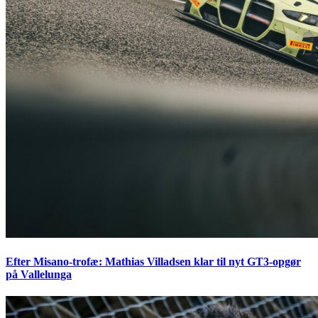
Efter Misano-trofæ: Mathias Villadsen klar til nyt GT3-opgør
på Vallelunga