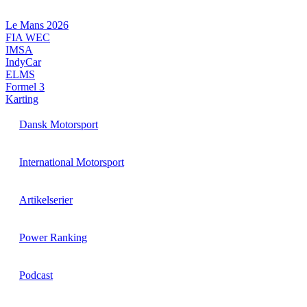
Videre
til
Le Mans 2026
indhold
FIA WEC
IMSA
IndyCar
ELMS
Formel 3
Karting
Dansk Motorsport
International Motorsport
Artikelserier
Power Ranking
Podcast