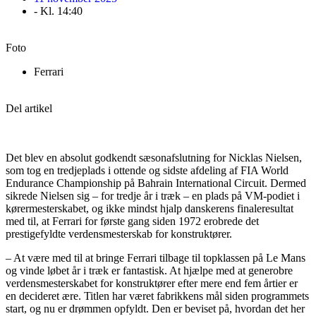
- Kl.
14:40
Foto
Ferrari
Del artikel
Det blev en absolut godkendt sæsonafslutning for Nicklas Nielsen,
som tog en tredjeplads i ottende og sidste afdeling af FIA World
Endurance Championship på Bahrain International Circuit. Dermed
sikrede Nielsen sig – for tredje år i træk – en plads på VM-podiet i
kørermesterskabet, og ikke mindst hjalp danskerens finaleresultat
med til, at Ferrari for første gang siden 1972 erobrede det
prestigefyldte verdensmesterskab for konstruktører.
– At være med til at bringe Ferrari tilbage til topklassen på Le Mans
og vinde løbet år i træk er fantastisk. At hjælpe med at generobre
verdensmesterskabet for konstruktører efter mere end fem årtier er
en decideret ære. Titlen har været fabrikkens mål siden programmets
start, og nu er drømmen opfyldt. Den er beviset på, hvordan det her