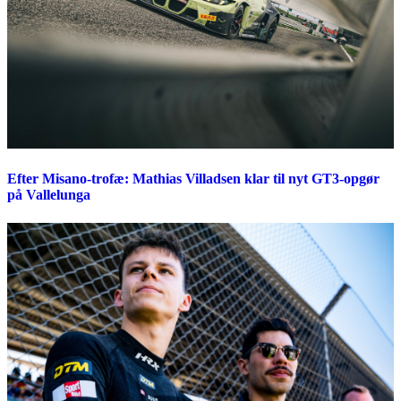
Efter Misano-trofæ: Mathias Villadsen klar til nyt GT3-opgør
på Vallelunga