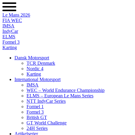
Videre
til
Le Mans 2026
indhold
FIA WEC
IMSA
IndyCar
ELMS
Formel 3
Karting
Dansk Motorsport
TCR Denmark
Nordic 4
Karting
International Motorsport
IMSA
WEC – World Endurance Championship
ELMS – European Le Mans Series
NTT IndyCar Series
Formel 1
Formel 3
British GT
GT World Challenge
24H Series
Artikelserier