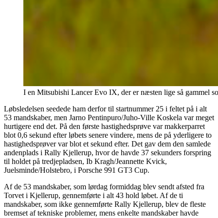
I en Mitsubishi Lancer Evo IX, der er næsten lige så gammel so
Løbsledelsen seedede ham derfor til startnummer 25 i feltet på i alt
53 mandskaber, men Jarno Pentinpuro/Juho-Ville Koskela var meget
hurtigere end det. På den første hastighedsprøve var makkerparret
blot 0,6 sekund efter løbets senere vindere, mens de på yderligere to
hastighedsprøver var blot et sekund efter. Det gav dem den samlede
andenplads i Rally Kjellerup, hvor de havde 37 sekunders forspring
til holdet på tredjepladsen, Ib Kragh/Jeannette Kvick,
Juelsminde/Holstebro, i Porsche 991 GT3 Cup.
Af de 53 mandskaber, som lørdag formiddag blev sendt afsted fra
Torvet i Kjellerup, gennemførte i alt 43 hold løbet. Af de ti
mandskaber, som ikke gennemførte Rally Kjellerup, blev de fleste
bremset af tekniske problemer, mens enkelte mandskaber havde