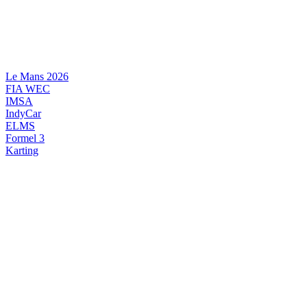
Videre
til
indhold
Le Mans 2026
FIA WEC
IMSA
IndyCar
ELMS
Formel 3
Karting
DANSK MOTORSPORT
INTERNATIONAL MOTORSPORT
ARTIKELSERIER