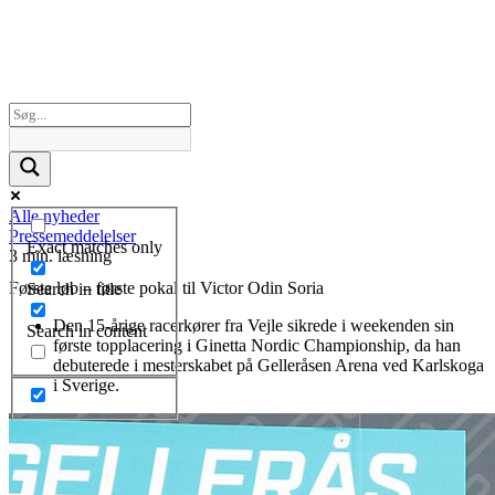
Alle nyheder
Pressemeddelelser
Exact matches only
3 min. læsning
Første løb – første pokal til Victor Odin Soria
Search in title
Den 15-årige racerkører fra Vejle sikrede i weekenden sin
Search in content
første topplacering i Ginetta Nordic Championship, da han
debuterede i mesterskabet på Gelleråsen Arena ved Karlskoga
i Sverige.