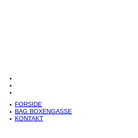
POWER RANKING
PODCAST
PRESSEMEDDELELSER
BILTEST
FORSIDE
BAG BOXENGASSE
KONTAKT
FORSIDE
BAG BOXENGASSE
KONTAKT