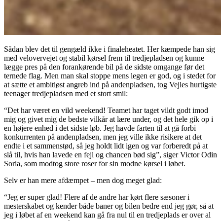
Sådan blev det til gengæld ikke i finaleheatet. Her kæmpede han sig
med velovervejet og stabil kørsel frem til tredjepladsen og kunne
lægge pres på den forankørende bil på de sidste omgange før det
ternede flag. Men man skal stoppe mens legen er god, og i stedet for
at sætte et ambitiøst angreb ind på andenpladsen, tog Vejles hurtigste
teenager tredjepladsen med et stort smil:
“Det har været en vild weekend! Teamet har taget vildt godt imod
mig og givet mig de bedste vilkår at lære under, og det hele gik op i
en højere enhed i det sidste løb. Jeg havde farten til at gå forbi
konkurrenten på andenpladsen, men jeg ville ikke risikere at det
endte i et sammenstød, så jeg holdt lidt igen og var forberedt på at
slå til, hvis han lavede en fejl og chancen bød sig”, siger Victor Odin
Soria, som modtog store roser for sin modne kørsel i løbet.
Selv er han mere afdæmpet – men dog meget glad:
“Jeg er super glad! Flere af de andre har kørt flere sæsoner i
mesterskabet og kender både baner og bilen bedre end jeg gør, så at
jeg i løbet af en weekend kan gå fra nul til en tredjeplads er over al