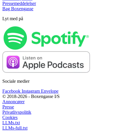
Pressemeddelelser
Bag Boxengasse
Lyt med på
Sociale medier
Facebook
Instagram
Envelope
© 2018-2026 - Boxengasse I/S
Annoncører
Presse
Privatlivspolitik
Cookies
LLMs.txt
LLMs-full.txt