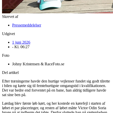
Skrevet af
Pressemeddelelser
Udgivet
1 juni 2026
- Kl.
06:27
Foto
Johny Kristensen & RaceFoto.se
Del artikel
Efter træningerne havde den hurtige vejlenser fundet sig godt tilrette
i bilen og kørte sig til femtehurtigste omgangstid i kvalifikationen.
Det var bedre end forventet på en bane, han aldrig tidligere havde
sat sine ben på.
Lørdag blev første løb kørt, og her kostede en kørefejl i starten af
løbet et par placeringer, og resten af løbet måtte Victor Odin Soria
bruge på at indhente det tabte. Derfor sluttede han på sjettepladsen,