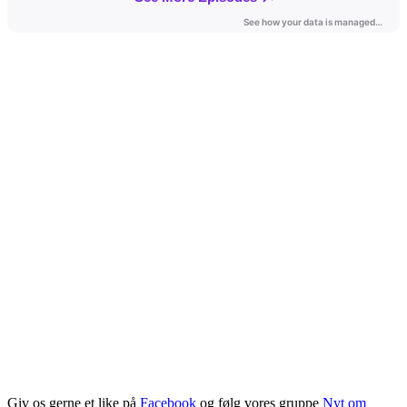
Giv os gerne et like på
Facebook
og følg vores gruppe
Nyt om