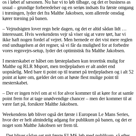
os i løbet af sæsonen. Nu har vi to løb tilbage, og det er business as
usual – grundige forberedelser og en seriøs indsats fra første omgang
i træningen, lyder det fra Malthe Jakobsen, som allerede onsdag
kører træning på banen.
– Vejrudsigten lover regn hele dagen, og det er altid sådan lidt …
interessant. Hvis weekendens vejr så viser sig at være tørt, har vi
ikke haft nogen fordel af vejret. Men hernede er det vist mere reglen
end undtagelsen at det regner, så vi får da mulighed for at forbedre
vores regnvejrs-setup, lyder det optimistisk fra Malthe Jakobsen.
I mesterskabet er håbet om førstepladsen kun teoretisk mulig for
Malthe og RLR Msport, men tredjepladsen er alt andet end
uopnåelig. Med bare ti point op til teamet på tredjepladsen og i alt 52
point at køre om, gælder det om at høste flest mulige point til
mesterskabet.
– Der er ingen tvivl om at vi for alvor kommer til at køre for at samle
point frem for at tage unødvendige chancer – men der kommer til at
være fart på, forsikrer Malthe Jakobsen.
Weekendens løb bliver også det første i European Le Mans Series,
hvor der er helt almindelig adgang for publikum på banen, og det er
noget som Malthe Jakobsen ser frem til.
– Det bliver sådan set mit første ELMS-løb med publikum, så efter