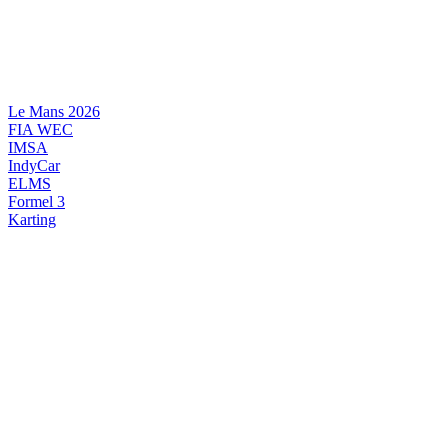
Videre
til
indhold
Le Mans 2026
FIA WEC
IMSA
IndyCar
ELMS
Formel 3
Karting
DANSK MOTORSPORT
INTERNATIONAL MOTORSPORT
ARTIKELSERIER