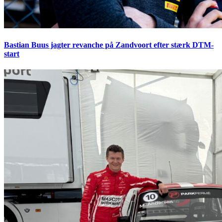
Bastian Buus jagter revanche på Zandvoort efter stærk DTM-
start