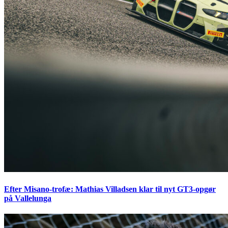
Efter Misano-trofæ: Mathias Villadsen klar til nyt GT3-opgør
på Vallelunga