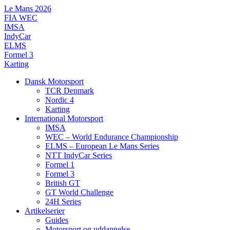
Videre
Le Mans 2026
til
FIA WEC
indhold
IMSA
IndyCar
ELMS
Formel 3
Karting
Dansk Motorsport
TCR Denmark
Nordic 4
Karting
International Motorsport
IMSA
WEC – World Endurance Championship
ELMS – European Le Mans Series
NTT IndyCar Series
Formel 1
Formel 3
British GT
GT World Challenge
24H Series
Artikelserier
Guides
Motorsport og uddannelse