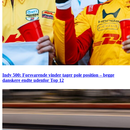
Indy 500: Forsvarende vinder tager pole position – begge
danskere endte udenfor Top 12