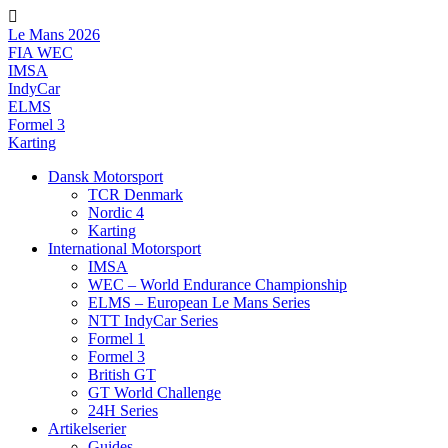
Videre
til
Le Mans 2026
indhold
FIA WEC
IMSA
IndyCar
ELMS
Formel 3
Karting
Dansk Motorsport
TCR Denmark
Nordic 4
Karting
International Motorsport
IMSA
WEC – World Endurance Championship
ELMS – European Le Mans Series
NTT IndyCar Series
Formel 1
Formel 3
British GT
GT World Challenge
24H Series
Artikelserier
Guides