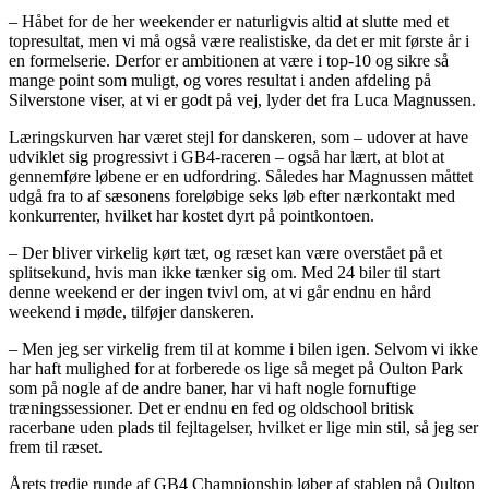
– Håbet for de her weekender er naturligvis altid at slutte med et
topresultat, men vi må også være realistiske, da det er mit første år i
en formelserie. Derfor er ambitionen at være i top-10 og sikre så
mange point som muligt, og vores resultat i anden afdeling på
Silverstone viser, at vi er godt på vej, lyder det fra Luca Magnussen.
Læringskurven har været stejl for danskeren, som – udover at have
udviklet sig progressivt i GB4-raceren – også har lært, at blot at
gennemføre løbene er en udfordring. Således har Magnussen måttet
udgå fra to af sæsonens foreløbige seks løb efter nærkontakt med
konkurrenter, hvilket har kostet dyrt på pointkontoen.
– Der bliver virkelig kørt tæt, og ræset kan være overstået på et
splitsekund, hvis man ikke tænker sig om. Med 24 biler til start
denne weekend er der ingen tvivl om, at vi går endnu en hård
weekend i møde, tilføjer danskeren.
– Men jeg ser virkelig frem til at komme i bilen igen. Selvom vi ikke
har haft mulighed for at forberede os lige så meget på Oulton Park
som på nogle af de andre baner, har vi haft nogle fornuftige
træningssessioner. Det er endnu en fed og oldschool britisk
racerbane uden plads til fejltagelser, hvilket er lige min stil, så jeg ser
frem til ræset.
Årets tredje runde af GB4 Championship løber af stablen på Oulton