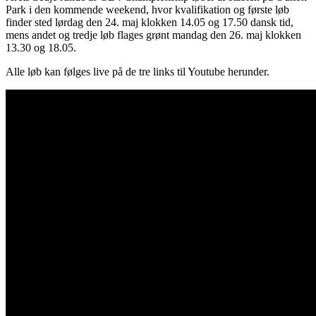
Park i den kommende weekend, hvor kvalifikation og første løb
finder sted lørdag den 24. maj klokken 14.05 og 17.50 dansk tid,
mens andet og tredje løb flages grønt mandag den 26. maj klokken
13.30 og 18.05.
Alle løb kan følges live på de tre links til Youtube herunder.