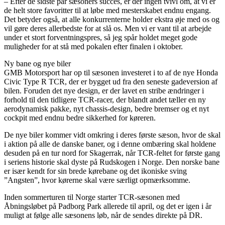
– Efter de sidste par sæsoners succes, er der ingen tvivl om, at vi er
de helt store favoritter til at løbe med mesterskabet endnu engang.
Det betyder også, at alle konkurrenterne holder ekstra øje med os og
vil gøre deres allerbedste for at slå os. Men vi er vant til at arbejde
under et stort forventningspres, så jeg spår holdet meget gode
muligheder for at stå med pokalen efter finalen i oktober.
Ny bane og nye biler
GMB Motorsport har op til sæsonen investeret i to af de nye Honda
Civic Type R TCR, der er bygget ud fra den seneste gadeversion af
bilen. Foruden det nye design, er der lavet en stribe ændringer i
forhold til den tidligere TCR-racer, der blandt andet tæller en ny
aerodynamisk pakke, nyt chassis-design, bedre bremser og et nyt
cockpit med endnu bedre sikkerhed for køreren.
De nye biler kommer vidt omkring i deres første sæson, hvor de skal
i aktion på alle de danske baner, og i denne ombæring skal holdene
desuden på en tur nord for Skagerrak, når TCR-feltet for første gang
i seriens historie skal dyste på Rudskogen i Norge. Den norske bane
er især kendt for sin brede kørebane og det ikoniske sving
”Angsten”, hvor kørerne skal være særligt opmærksomme.
Inden sommerturen til Norge starter TCR-sæsonen med
Åbningsløbet på Padborg Park allerede til april, og det er igen i år
muligt at følge alle sæsonens løb, når de sendes direkte på DR.