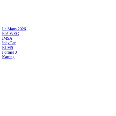
Videre
til
indhold
Le Mans 2026
FIA WEC
IMSA
IndyCar
ELMS
Formel 3
Karting
DANSK MOTORSPORT
INTERNATIONAL MOTORSPORT
ARTIKELSERIER