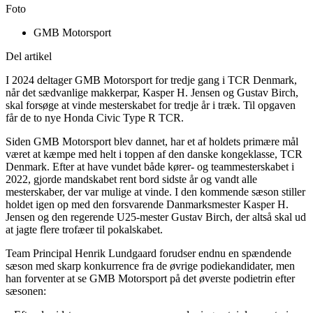
Foto
GMB Motorsport
Del artikel
I 2024 deltager GMB Motorsport for tredje gang i TCR Denmark,
når det sædvanlige makkerpar, Kasper H. Jensen og Gustav Birch,
skal forsøge at vinde mesterskabet for tredje år i træk. Til opgaven
får de to nye Honda Civic Type R TCR.
Siden GMB Motorsport blev dannet, har et af holdets primære mål
været at kæmpe med helt i toppen af den danske kongeklasse, TCR
Denmark. Efter at have vundet både kører- og teammesterskabet i
2022, gjorde mandskabet rent bord sidste år og vandt alle
mesterskaber, der var mulige at vinde. I den kommende sæson stiller
holdet igen op med den forsvarende Danmarksmester Kasper H.
Jensen og den regerende U25-mester Gustav Birch, der altså skal ud
at jagte flere trofæer til pokalskabet.
Team Principal Henrik Lundgaard forudser endnu en spændende
sæson med skarp konkurrence fra de øvrige podiekandidater, men
han forventer at se GMB Motorsport på det øverste podietrin efter
sæsonen: