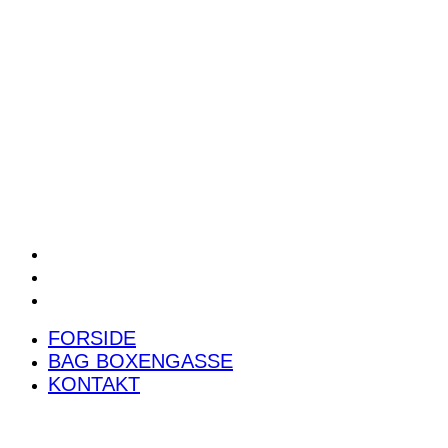
POWER RANKING
PODCAST
PRESSEMEDDELELSER
BILTEST
FORSIDE
BAG BOXENGASSE
KONTAKT
FORSIDE
BAG BOXENGASSE
KONTAKT