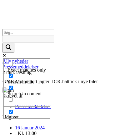
Alle nyheder
Pressemeddelelser
Exact matches only
2 min. læsning
GMB Motorsport jagter TCR-hattrick i nye biler
Search in title
Search in content
Skrevet af
Pressemeddelelser
Udgivet
16 januar 2024
- Kl.
13:00