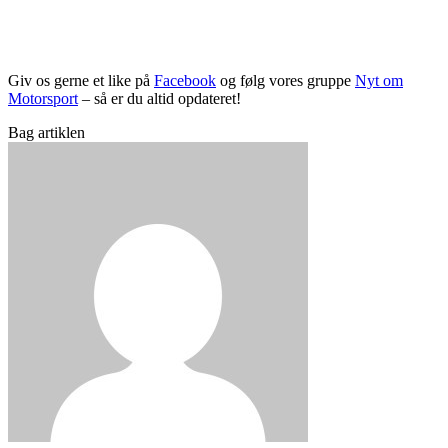
Giv os gerne et like på
Facebook
og følg vores gruppe
Nyt om
Motorsport
– så er du altid opdateret!
Bag artiklen