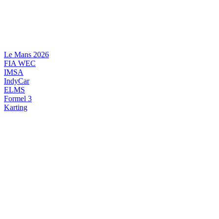
Videre
til
indhold
Le Mans 2026
FIA WEC
IMSA
IndyCar
ELMS
Formel 3
Karting
DANSK MOTORSPORT
INTERNATIONAL MOTORSPORT
ARTIKELSERIER