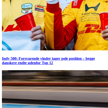
Indy 500: Forsvarende vinder tager pole position – begge
danskere endte udenfor Top 12