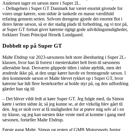
Andersen tager en sæson mere i Super 2L.
– Deltagelsen i Super GT Danmark har været enormt givende for
vores unge kørere, som sidste år tankede en masse værdifuld
erfaring gennem serien. Selvom drengene gjorde det enormt flot i
deres første sæson, så er der stadig plads til forbedring, og vi tror på,
at Super GT fortsat giver kørerne rigtigt gode udviklingsmuligheder,
forklarer Team Principal Henrik Lundgaard.
Dobbelt op på Super GT
Malte Ebdrup var 2023-sæsonens helt store åbenbaring i Super 2L-
klassen, hvor han lå forrest i mesterskabet helt frem til sæsonens
allersidste heat. Desværre glippede titlen i sidste øjeblik, men det
ændrede ikke på, at den unge kører havde en fremragende sæson. I
den kommende sæson er Malte blevet rykket op i Super GT, hvor
kørerne har lidt flere hestekræfter at holde styr på, og den udfordring
glæder han sig til:
– Det bliver vildt fedt at køre Super GT. Jeg fulgte med, da Simon
kørte i serien sidste år, så jeg kunne se, at der virkelig blev gået til
den. Jeg er stolt over at få muligheden for at prøve mig selv af i en
ny klasse, og jeg kan næsten ikke vente med at komme i gang med
sæsonen, fortæller Malte Ebdrup.
Første gang Malte, Simon og resten af GMB Motorsports Junior