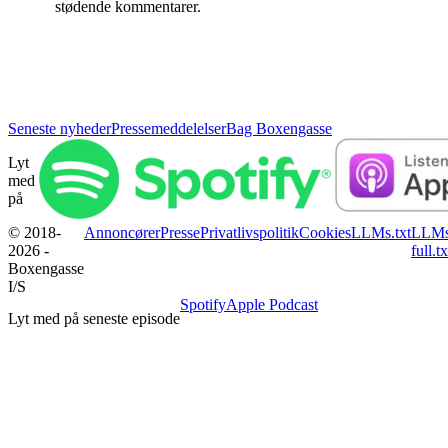
stødende kommentarer.
Seneste nyheder
Pressemeddelelser
Bag Boxengasse
Lyt
med
på
© 2018-
Annoncører
Presse
Privatlivspolitik
Cookies
LLMs.txt
LLMs
2026 -
full.tx
Boxengasse
I/S
Spotify
Apple Podcast
Lyt med på seneste episode