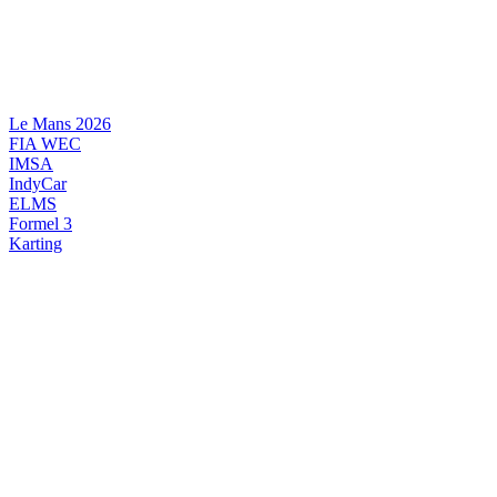
Videre
til
indhold
Le Mans 2026
FIA WEC
IMSA
IndyCar
ELMS
Formel 3
Karting
DANSK MOTORSPORT
INTERNATIONAL MOTORSPORT
ARTIKELSERIER