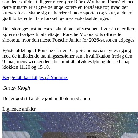
som ledes af den tidligere racerkører Björn Wirdheim. Formålet med
dette initiativ er at give de unge kørere en forståelse for, hvad der
kræves for at skabe sig en karriere i motorsporten og sikre, at de er
godt forberedte til de forskellige mesterskabsafdelinger.
Den store gevinst udløses i slutningen af sæsonen, hvor én eller flere
kørere udvælges til at deltage i Porsche Motorsports officielle
shootout, hvor den næste Porsche Junior for 2026-sæsonen udpeges.
Første afdeling af Porsche Carrera Cup Scandinavia skydes i gang
med de indledende træningssessioner samt kvalifikation fredag den
9. maj, mens weekendens to sprintløb afvikles lørdag den 10. maj
klokken 11.20 og 15.10.
Begge løb kan følges på Youtube.
Gustav Krogh
Det er god stil at dele godt indhold med andre
Lignende artikler