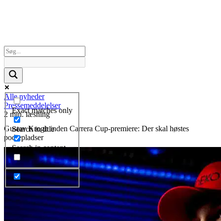
Alle nyheder
Pressemeddelelser
Exact matches only
2 min. læsning
Gustav Krogh inden Carrera Cup-premiere: Der skal høstes
Search in title
podiepladser
Search in content