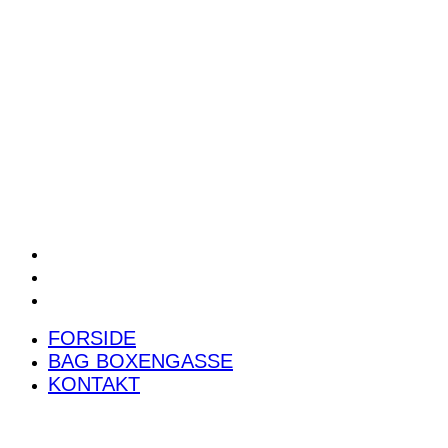
POWER RANKING
PODCAST
PRESSEMEDDELELSER
BILTEST
FORSIDE
BAG BOXENGASSE
KONTAKT
FORSIDE
BAG BOXENGASSE
KONTAKT