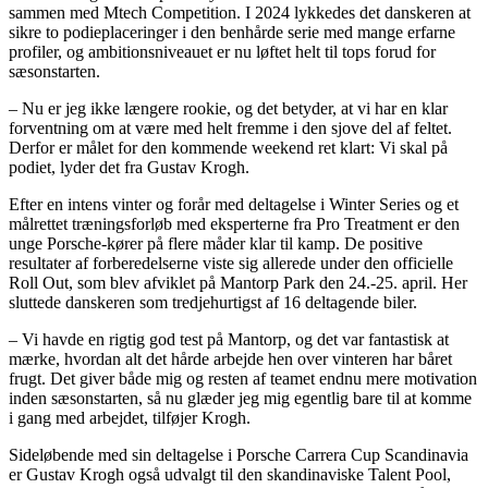
sammen med Mtech Competition. I 2024 lykkedes det danskeren at
sikre to podieplaceringer i den benhårde serie med mange erfarne
profiler, og ambitionsniveauet er nu løftet helt til tops forud for
sæsonstarten.
– Nu er jeg ikke længere rookie, og det betyder, at vi har en klar
forventning om at være med helt fremme i den sjove del af feltet.
Derfor er målet for den kommende weekend ret klart: Vi skal på
podiet, lyder det fra Gustav Krogh.
Efter en intens vinter og forår med deltagelse i Winter Series og et
målrettet træningsforløb med eksperterne fra Pro Treatment er den
unge Porsche-kører på flere måder klar til kamp. De positive
resultater af forberedelserne viste sig allerede under den officielle
Roll Out, som blev afviklet på Mantorp Park den 24.-25. april. Her
sluttede danskeren som tredjehurtigst af 16 deltagende biler.
– Vi havde en rigtig god test på Mantorp, og det var fantastisk at
mærke, hvordan alt det hårde arbejde hen over vinteren har båret
frugt. Det giver både mig og resten af teamet endnu mere motivation
inden sæsonstarten, så nu glæder jeg mig egentlig bare til at komme
i gang med arbejdet, tilføjer Krogh.
Sideløbende med sin deltagelse i Porsche Carrera Cup Scandinavia
er Gustav Krogh også udvalgt til den skandinaviske Talent Pool,