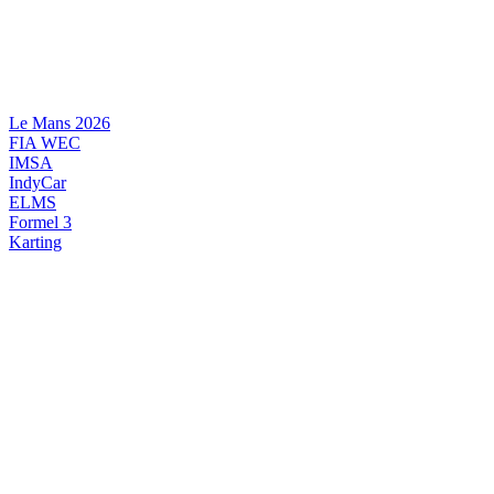
Videre
til
indhold
Le Mans 2026
FIA WEC
IMSA
IndyCar
ELMS
Formel 3
Karting
DANSK MOTORSPORT
INTERNATIONAL MOTORSPORT
ARTIKELSERIER