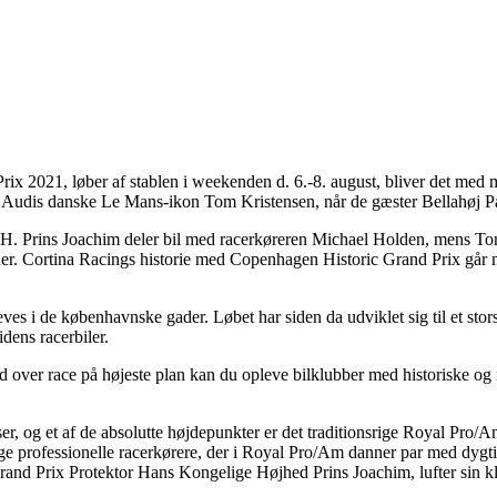
x 2021, løber af stablen i weekenden d. 6.-8. august, bliver det med
af Audis danske Le Mans-ikon Tom Kristensen, når de gæster Bellahøj
H. Prins Joachim deler bil med racerkøreren Michael Holden, mens To
r. Cortina Racings historie med Copenhagen Historic Grand Prix går ma
leves i de københavnske gader. Løbet har siden da udviklet sig til et st
idens racerbiler.
 over race på højeste plan kan du opleve bilklubber med historiske og 
r, og et af de absolutte højdepunkter er det traditionsrige Royal Pro/A
professionelle racerkørere, der i Royal Pro/Am danner par med dygtige 
and Prix Protektor Hans Kongelige Højhed Prins Joachim, lufter sin kl