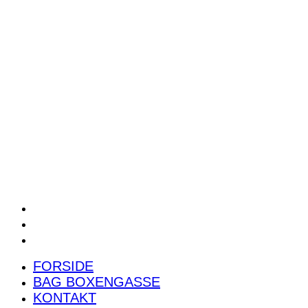
POWER RANKING
PODCAST
PRESSEMEDDELELSER
BILTEST
FORSIDE
BAG BOXENGASSE
KONTAKT
FORSIDE
BAG BOXENGASSE
KONTAKT