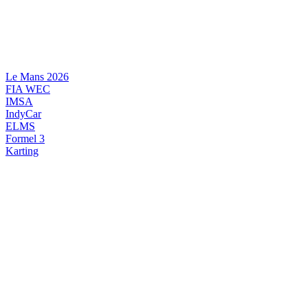
Videre
til
indhold
Le Mans 2026
FIA WEC
IMSA
IndyCar
ELMS
Formel 3
Karting
DANSK MOTORSPORT
INTERNATIONAL MOTORSPORT
ARTIKELSERIER