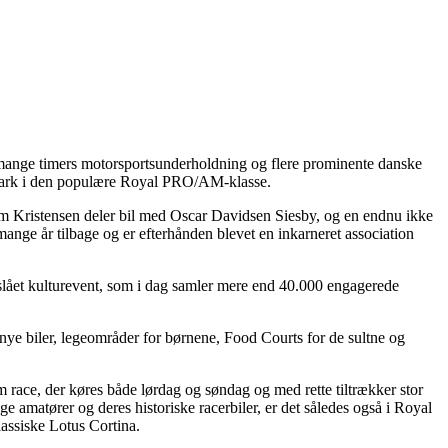
 mange timers motorsportsunderholdning og flere prominente danske
 Park i den populære Royal PRO/AM-klasse.
m Kristensen deler bil med Oscar Davidsen Siesby, og en endnu ikke
nge år tilbage og er efterhånden blevet en inkarneret association
orslået kulturevent, som i dag samler mere end 40.000 engagerede
nye biler, legeområder for børnene, Food Courts for de sultne og
m race, der køres både lørdag og søndag og med rette tiltrækker stor
amatører og deres historiske racerbiler, er det således også i Royal
assiske Lotus Cortina.