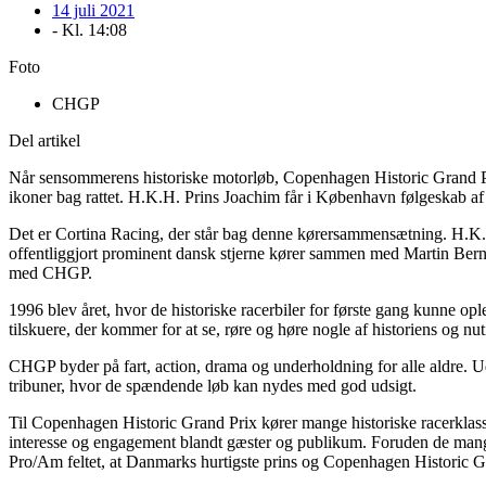
14 juli 2021
- Kl.
14:08
Foto
CHGP
Del artikel
Når sensommerens historiske motorløb, Copenhagen Historic Grand Pri
ikoner bag rattet. H.K.H. Prins Joachim får i København følgeskab 
Det er Cortina Racing, der står bag denne kørersammensætning. H.K.
offentliggjort prominent dansk stjerne kører sammen med Martin Berne
med CHGP.
1996 blev året, hvor de historiske racerbiler for første gang kunne op
tilskuere, der kommer for at se, røre og høre nogle af historiens og nut
CHGP byder på fart, action, drama og underholdning for alle aldre. Ud
tribuner, hvor de spændende løb kan nydes med god udsigt.
Til Copenhagen Historic Grand Prix kører mange historiske racerklasse
interesse og engagement blandt gæster og publikum. Foruden de mange 
Pro/Am feltet, at Danmarks hurtigste prins og Copenhagen Historic Gr