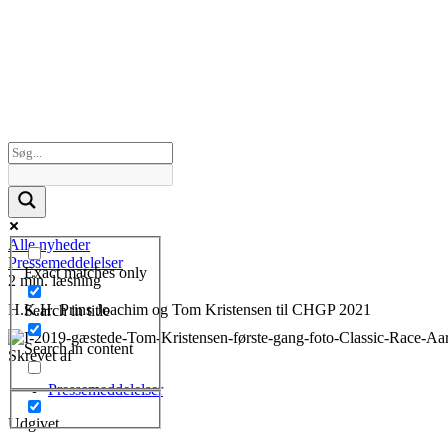
Alle nyheder
Pressemeddelelser
Exact matches only
2 min. læsning
H.K.H. Prins Joachim og Tom Kristensen til CHGP 2021
Search in title
Search in content
Skrevet af
Pressemeddelelser
Udgivet