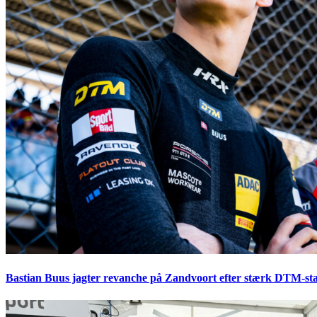
Bastian Buus jagter revanche på Zandvoort efter stærk DTM-sta