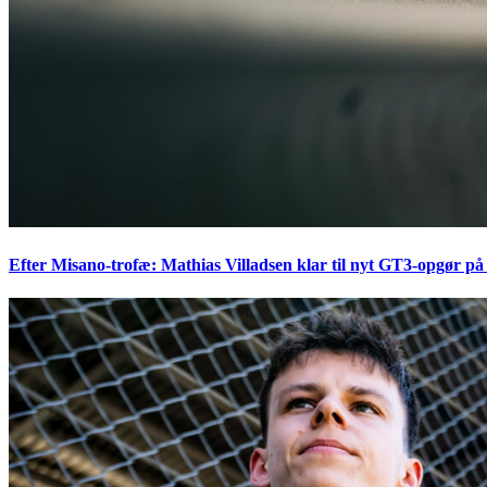
Efter Misano-trofæ: Mathias Villadsen klar til nyt GT3-opgør på