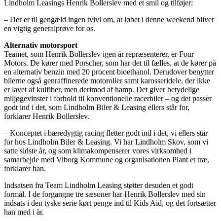
Lindholm Leasings Henrik Bollerslev med et smil og tilføjer:
– Der er til gengæld ingen tvivl om, at løbet i denne weekend bliver
en vigtig generalprøve for os.
Alternativ motorsport
Teamet, som Henrik Bollerslev igen år repræsenterer, er Four
Motors. De kører med Porscher, som har det til fælles, at de kører på
en alternativ benzin med 20 procent bioethanol. Derudover benytter
bilerne også genraffinerede motorolier samt karosseridele, der ikke
er lavet af kulfiber, men derimod af hamp. Det giver betydelige
miljøgevinster i forhold til konventionelle racerbiler – og det passer
godt ind i det, som Lindholm Biler & Leasing ellers står for,
forklarer Henrik Bollerslev.
– Konceptet i bæredygtig racing fletter godt ind i det, vi ellers står
for hos Lindholm Biler & Leasing. Vi har Lindholm Skov, som vi
satte sidste år, og som klimakompenserer vores virksomhed i
samarbejde med Viborg Kommune og organisationen Plant et træ,
forklarer han.
Indsatsen fra Team Lindholm Leasing støtter desuden et godt
formål. I de forgangne tre sæsoner har Henrik Bollerslev med sin
indsats i den tyske serie kørt penge ind til Kids Aid, og det fortsætter
han med i år.