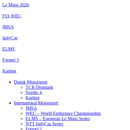
Videre
Le Mans 2026
til
indhold
FIA WEC
IMSA
IndyCar
ELMS
Formel 3
Karting
Dansk Motorsport
TCR Denmark
Nordic 4
Karting
International Motorsport
IMSA
WEC – World Endurance Championship
ELMS – European Le Mans Series
NTT IndyCar Series
Formel 1