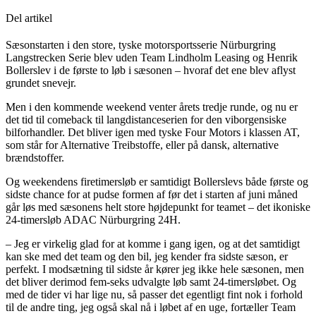
Del artikel
Sæsonstarten i den store, tyske motorsportsserie Nürburgring
Langstrecken Serie blev uden Team Lindholm Leasing og Henrik
Bollerslev i de første to løb i sæsonen – hvoraf det ene blev aflyst
grundet snevejr.
Men i den kommende weekend venter årets tredje runde, og nu er
det tid til comeback til langdistanceserien for den viborgensiske
bilforhandler. Det bliver igen med tyske Four Motors i klassen AT,
som står for Alternative Treibstoffe, eller på dansk, alternative
brændstoffer.
Og weekendens firetimersløb er samtidigt Bollerslevs både første og
sidste chance for at pudse formen af før det i starten af juni måned
går løs med sæsonens helt store højdepunkt for teamet – det ikoniske
24-timersløb ADAC Nürburgring 24H.
– Jeg er virkelig glad for at komme i gang igen, og at det samtidigt
kan ske med det team og den bil, jeg kender fra sidste sæson, er
perfekt. I modsætning til sidste år kører jeg ikke hele sæsonen, men
det bliver derimod fem-seks udvalgte løb samt 24-timersløbet. Og
med de tider vi har lige nu, så passer det egentligt fint nok i forhold
til de andre ting, jeg også skal nå i løbet af en uge, fortæller Team