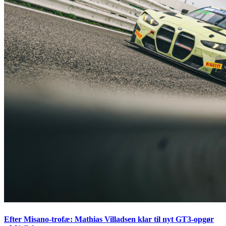
Efter Misano-trofæ: Mathias Villadsen klar til nyt GT3-opgør