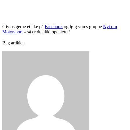
Giv os gerne et like på
Facebook
og følg vores gruppe
Nyt om
Motorsport
– så er du altid opdateret!
Bag artiklen