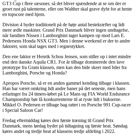
GT3 Cup i flere sæsoner, så det bliver spændende at se om der er
groet rust på talenterne, eller om Walther skal grave dybt for at hente
en topscore med hjem.
Division 4 byder traditionelt på de høje antal hestekræfter og lidt
mere ædle maskiner. Grand Prix Danmark bliver ingen undtagelse,
når familien Nissen i Lamborghini tager kampen op mod Lars E.
Pedersens Honda NSX GT3. Men i denne weekend er der to andre
faktorer, som skal tages med i regnestykket.
Den ene faktor er Henrik Schou Jensen, som stiller op i intet mindre
end den danske Aquila CR1. For år tilbage dominerede den lave
prototype fra Gram klassen, men kan den bide skeer med biler fra
Lamborghini, Porsche og Honda?
Apropos Porsche, så er en anden gammel kending tilbage i klassen.
Han har været omkring lidt andre baner på det seneste, men hans
erfaringer fra 24 timers-løbet på Le Mans og FIA World Endurance
Championship bør få konkurrenterne til at ryste lidt i bukserne.
Mikkel O. Pedersen er tilbage bag rattet i en Porsche 991 Cup-racer
i Special Saloon Car!
Fredag eftermiddag køres den første træning til Grand Prix
Danmark, mens lørdag byder på tidtagning og første heat. Søndag
køres andet og tredje heat af klassens tredje afdeling i 2022.