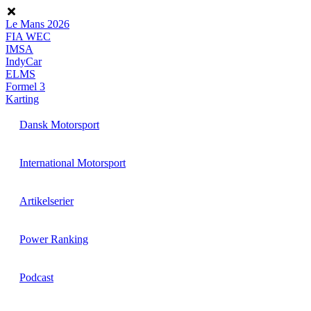
Videre
til
Le Mans 2026
indhold
FIA WEC
IMSA
IndyCar
ELMS
Formel 3
Karting
Dansk Motorsport
International Motorsport
Artikelserier
Power Ranking
Podcast