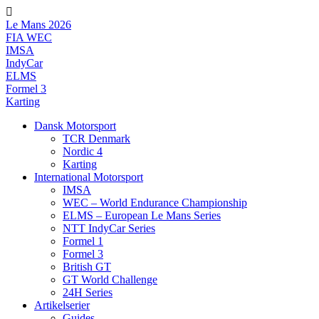
Videre
til
Le Mans 2026
indhold
FIA WEC
IMSA
IndyCar
ELMS
Formel 3
Karting
Dansk Motorsport
TCR Denmark
Nordic 4
Karting
International Motorsport
IMSA
WEC – World Endurance Championship
ELMS – European Le Mans Series
NTT IndyCar Series
Formel 1
Formel 3
British GT
GT World Challenge
24H Series
Artikelserier
Guides