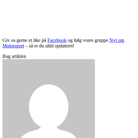
Giv os gerne et like på
Facebook
og følg vores gruppe
Nyt om
Motorsport
– så er du altid opdateret!
Bag artiklen