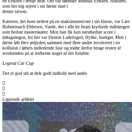
en Eriksen i tredje heat. Det var sønnike Mathias Eriksen, Hadsten,
som her tog sejren i sin første start i
denne sæson.
Køreren, der kom tættest på en maksimumscore i sin klasse, var Lars
Bohnensach Ebbesen, Varde, der i alle tre heats krydsede målstregen
som bedste masterskører. Men han fik kun næstbedste score i
tidtagningen, for her var Dennis Ladefoged, Hylke, hurtigst. Men i
første løb blev østjyden sammen med flere andre involveret i en
kollision i løbets indledende fase og måtte derfor bruge resten af
weekenden på at indhente noget af det fortabte.
Legend Car Cup
Det er god stil at dele godt indhold med andre
Lignende artikler