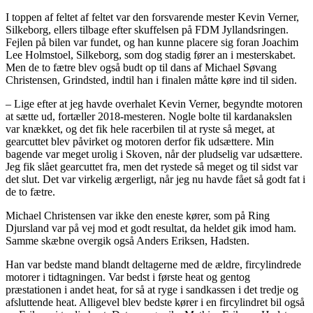
I toppen af feltet af feltet var den forsvarende mester Kevin Verner,
Silkeborg, ellers tilbage efter skuffelsen på FDM Jyllandsringen.
Fejlen på bilen var fundet, og han kunne placere sig foran Joachim
Lee Holmstoel, Silkeborg, som dog stadig fører an i mesterskabet.
Men de to fætre blev også budt op til dans af Michael Søvang
Christensen, Grindsted, indtil han i finalen måtte køre ind til siden.
– Lige efter at jeg havde overhalet Kevin Verner, begyndte motoren
at sætte ud, fortæller 2018-mesteren. Nogle bolte til kardanakslen
var knækket, og det fik hele racerbilen til at ryste så meget, at
gearcuttet blev påvirket og motoren derfor fik udsættere. Min
bagende var meget urolig i Skoven, når der pludselig var udsættere.
Jeg fik slået gearcuttet fra, men det rystede så meget og til sidst var
det slut. Det var virkelig ærgerligt, når jeg nu havde fået så godt fat i
de to fætre.
Michael Christensen var ikke den eneste kører, som på Ring
Djursland var på vej mod et godt resultat, da heldet gik imod ham.
Samme skæbne overgik også Anders Eriksen, Hadsten.
Han var bedste mand blandt deltagerne med de ældre, fircylindrede
motorer i tidtagningen. Var bedst i første heat og gentog
præstationen i andet heat, for så at ryge i sandkassen i det tredje og
afsluttende heat. Alligevel blev bedste kører i en fircylindret bil også