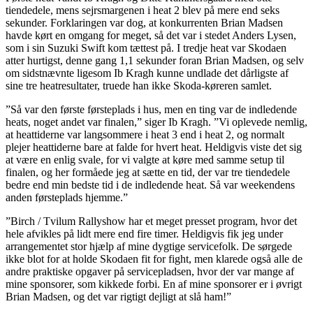
tiendedele, mens sejrsmargenen i heat 2 blev på mere end seks
sekunder. Forklaringen var dog, at konkurrenten Brian Madsen
havde kørt en omgang for meget, så det var i stedet Anders Lysen,
som i sin Suzuki Swift kom tættest på. I tredje heat var Skodaen
atter hurtigst, denne gang 1,1 sekunder foran Brian Madsen, og selv
om sidstnævnte ligesom Ib Kragh kunne undlade det dårligste af
sine tre heatresultater, truede han ikke Skoda-køreren samlet.
”Så var den første førsteplads i hus, men en ting var de indledende
heats, noget andet var finalen,” siger Ib Kragh. ”Vi oplevede nemlig,
at heattiderne var langsommere i heat 3 end i heat 2, og normalt
plejer heattiderne bare at falde for hvert heat. Heldigvis viste det sig
at være en enlig svale, for vi valgte at køre med samme setup til
finalen, og her formåede jeg at sætte en tid, der var tre tiendedele
bedre end min bedste tid i de indledende heat. Så var weekendens
anden førsteplads hjemme.”
”Birch / Tvilum Rallyshow har et meget presset program, hvor det
hele afvikles på lidt mere end fire timer. Heldigvis fik jeg under
arrangementet stor hjælp af mine dygtige servicefolk. De sørgede
ikke blot for at holde Skodaen fit for fight, men klarede også alle de
andre praktiske opgaver på servicepladsen, hvor der var mange af
mine sponsorer, som kikkede forbi. En af mine sponsorer er i øvrigt
Brian Madsen, og det var rigtigt dejligt at slå ham!”