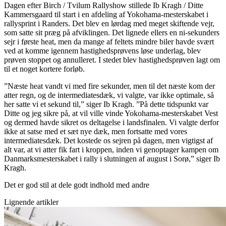
Dagen efter Birch / Tvilum Rallyshow stillede Ib Kragh / Ditte
Kammersgaard til start i en afdeling af Yokohama-mesterskabet i
rallysprint i Randers. Det blev en lørdag med meget skiftende vejr,
som satte sit præg på afviklingen. Det lignede ellers en ni-sekunders
sejr i første heat, men da mange af feltets mindre biler havde svært
ved at komme igennem hastighedsprøvens løse underlag, blev
prøven stoppet og annulleret. I stedet blev hastighedsprøven lagt om
til et noget kortere forløb.
”Næste heat vandt vi med fire sekunder, men til det næste kom der
atter regn, og de intermediatesdæk, vi valgte, var ikke optimale, så
her satte vi et sekund til,” siger Ib Kragh. ”På dette tidspunkt var
Ditte og jeg sikre på, at vil ville vinde Yokohama-mesterskabet Vest
og dermed havde sikret os deltagelse i landsfinalen. Vi valgte derfor
ikke at satse med et sæt nye dæk, men fortsatte med vores
intermediatesdæk. Det kostede os sejren på dagen, men vigtigst af
alt var, at vi atter fik fart i kroppen, inden vi genoptager kampen om
Danmarksmesterskabet i rally i slutningen af august i Sorø,” siger Ib
Kragh.
Det er god stil at dele godt indhold med andre
Lignende artikler