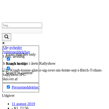
Alle nyheder
Pressemeddelelser
Exact matches only
3 min. læsning
Ib Kragh hurtigst i årets Rallyshow
Search in title
Search in content
Skrevet af
Pressemeddelelser
Udgivet
11 august 2019
- Kl.
22:56