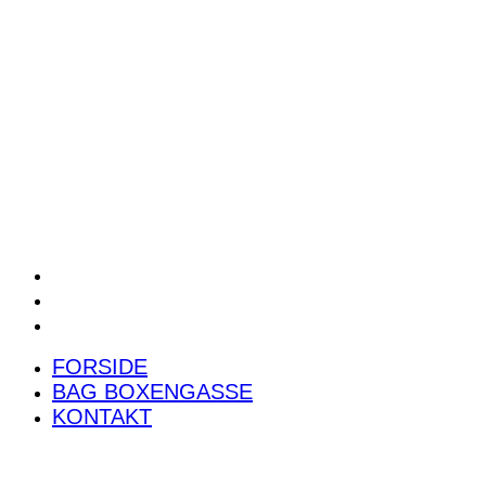
POWER RANKING
PODCAST
PRESSEMEDDELELSER
BILTEST
FORSIDE
BAG BOXENGASSE
KONTAKT
FORSIDE
BAG BOXENGASSE
KONTAKT