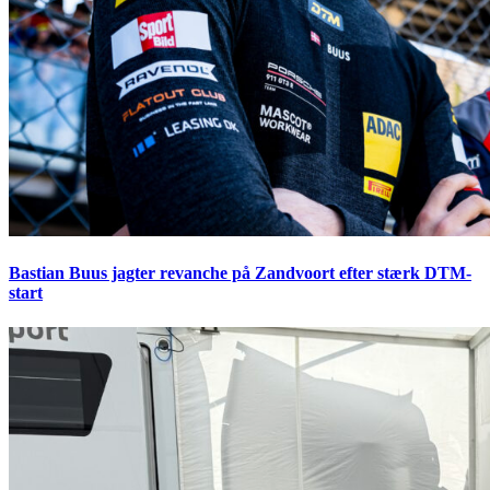
Bastian Buus jagter revanche på Zandvoort efter stærk DTM-
start