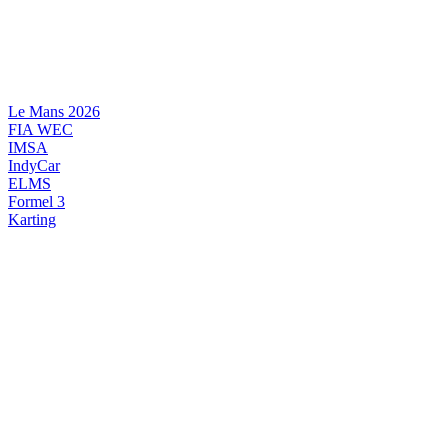
Videre
til
indhold
Le Mans 2026
FIA WEC
IMSA
IndyCar
ELMS
Formel 3
Karting
DANSK MOTORSPORT
INTERNATIONAL MOTORSPORT
ARTIKELSERIER