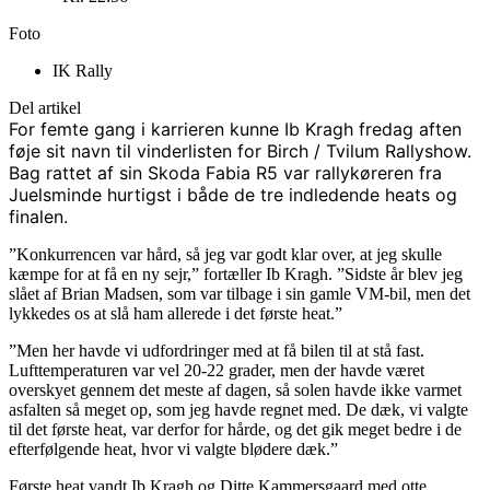
Foto
IK Rally
Del artikel
For femte gang i karrieren kunne Ib Kragh fredag aften
føje sit navn til vinderlisten for Birch / Tvilum Rallyshow.
Bag rattet af sin Skoda Fabia R5 var rallykøreren fra
Juelsminde hurtigst i både de tre indledende heats og
finalen.
”Konkurrencen var hård, så jeg var godt klar over, at jeg skulle
kæmpe for at få en ny sejr,” fortæller Ib Kragh. ”Sidste år blev jeg
slået af Brian Madsen, som var tilbage i sin gamle VM-bil, men det
lykkedes os at slå ham allerede i det første heat.”
”Men her havde vi udfordringer med at få bilen til at stå fast.
Lufttemperaturen var vel 20-22 grader, men der havde været
overskyet gennem det meste af dagen, så solen havde ikke varmet
asfalten så meget op, som jeg havde regnet med. De dæk, vi valgte
til det første heat, var derfor for hårde, og det gik meget bedre i de
efterfølgende heat, hvor vi valgte blødere dæk.”
Første heat vandt Ib Kragh og Ditte Kammersgaard med otte