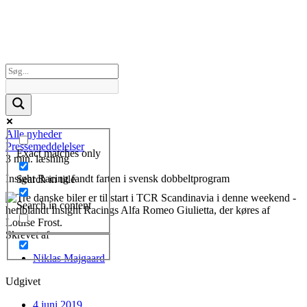
Alle nyheder
Pressemeddelelser
Exact matches only
3 min. læsning
Insight Racing fandt farten i svensk dobbeltprogram
Search in title
Search in content
Skrevet af
Niklas Majgaard
Udgivet
4 juni 2019