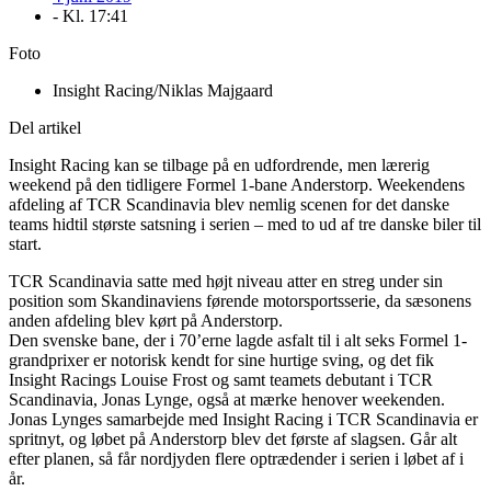
- Kl.
17:41
Foto
Insight Racing/Niklas Majgaard
Del artikel
Insight Racing kan se tilbage på en udfordrende, men lærerig
weekend på den tidligere Formel 1-bane Anderstorp. Weekendens
afdeling af TCR Scandinavia blev nemlig scenen for det danske
teams hidtil største satsning i serien – med to ud af tre danske biler til
start.
TCR Scandinavia satte med højt niveau atter en streg under sin
position som Skandinaviens førende motorsportsserie, da sæsonens
anden afdeling blev kørt på Anderstorp.
Den svenske bane, der i 70’erne lagde asfalt til i alt seks Formel 1-
grandprixer er notorisk kendt for sine hurtige sving, og det fik
Insight Racings Louise Frost og samt teamets debutant i TCR
Scandinavia, Jonas Lynge, også at mærke henover weekenden.
Jonas Lynges samarbejde med Insight Racing i TCR Scandinavia er
spritnyt, og løbet på Anderstorp blev det første af slagsen. Går alt
efter planen, så får nordjyden flere optrædender i serien i løbet af i
år.