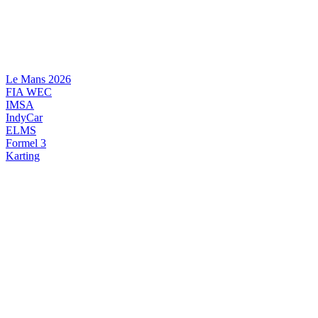
Videre
til
indhold
Le Mans 2026
FIA WEC
IMSA
IndyCar
ELMS
Formel 3
Karting
DANSK MOTORSPORT
INTERNATIONAL MOTORSPORT
ARTIKELSERIER