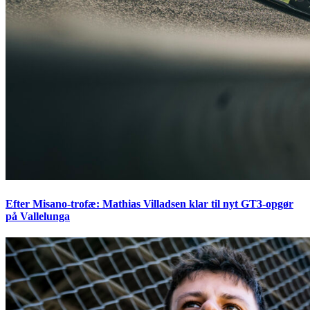
Efter Misano-trofæ: Mathias Villadsen klar til nyt GT3-opgør
på Vallelunga