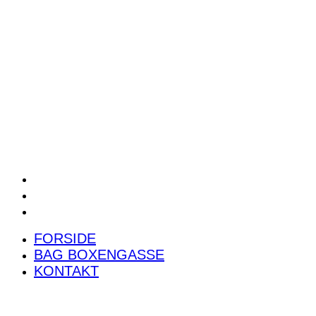
POWER RANKING
PODCAST
PRESSEMEDDELELSER
BILTEST
FORSIDE
BAG BOXENGASSE
KONTAKT
FORSIDE
BAG BOXENGASSE
KONTAKT