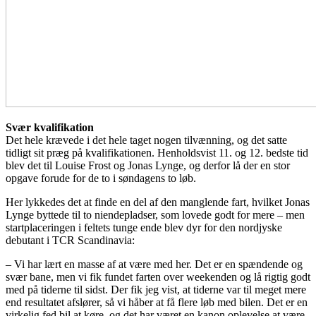
Svær kvalifikation
Det hele krævede i det hele taget nogen tilvænning, og det satte
tidligt sit præg på kvalifikationen. Henholdsvist 11. og 12. bedste tid
blev det til Louise Frost og Jonas Lynge, og derfor lå der en stor
opgave forude for de to i søndagens to løb.
Her lykkedes det at finde en del af den manglende fart, hvilket Jonas
Lynge byttede til to niendepladser, som lovede godt for mere – men
startplaceringen i feltets tunge ende blev dyr for den nordjyske
debutant i TCR Scandinavia:
– Vi har lært en masse af at være med her. Det er en spændende og
svær bane, men vi fik fundet farten over weekenden og lå rigtig godt
med på tiderne til sidst. Der fik jeg vist, at tiderne var til meget mere
end resultatet afslører, så vi håber at få flere løb med bilen. Det er en
virkelig fed bil at køre, og det har været en kanon oplevelse at være