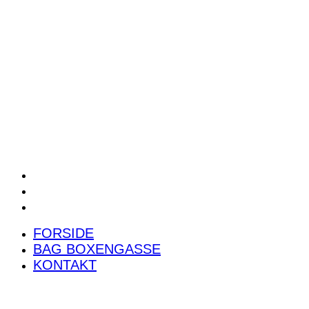
POWER RANKING
PODCAST
PRESSEMEDDELELSER
BILTEST
FORSIDE
BAG BOXENGASSE
KONTAKT
FORSIDE
BAG BOXENGASSE
KONTAKT