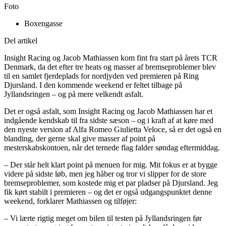
Foto
Boxengasse
Del artikel
Insight Racing og Jacob Mathiassen kom fint fra start på årets TCR
Denmark, da det efter tre heats og masser af bremseproblemer blev
til en samlet fjerdeplads for nordjyden ved premieren på Ring
Djursland. I den kommende weekend er feltet tilbage på
Jyllandsringen – og på mere velkendt asfalt.
Det er også asfalt, som Insight Racing og Jacob Mathiassen har et
indgående kendskab til fra sidste sæson – og i kraft af at køre med
den nyeste version af Alfa Romeo Giulietta Veloce, så er det også en
blanding, der gerne skal give masser af point på
mesterskabskontoen, når det ternede flag falder søndag eftermiddag.
– Der står helt klart point på menuen for mig. Mit fokus er at bygge
videre på sidste løb, men jeg håber og tror vi slipper for de store
bremseproblemer, som kostede mig et par pladser på Djursland. Jeg
fik kørt stabilt i premieren – og det er også udgangspunktet denne
weekend, forklarer Mathiassen og tilføjer:
– Vi lærte rigtig meget om bilen til testen på Jyllandsringen før