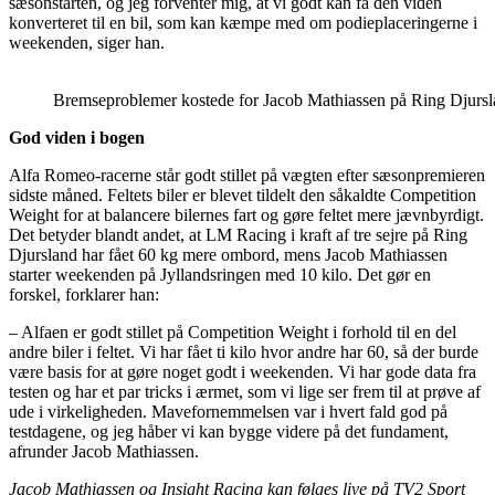
sæsonstarten, og jeg forventer mig, at vi godt kan få den viden
konverteret til en bil, som kan kæmpe med om podieplaceringerne i
weekenden, siger han.
Bremseproblemer kostede for Jacob Mathiassen på Ring Djursl
God viden i bogen
Alfa Romeo-racerne står godt stillet på vægten efter sæsonpremieren
sidste måned. Feltets biler er blevet tildelt den såkaldte Competition
Weight for at balancere bilernes fart og gøre feltet mere jævnbyrdigt.
Det betyder blandt andet, at LM Racing i kraft af tre sejre på Ring
Djursland har fået 60 kg mere ombord, mens Jacob Mathiassen
starter weekenden på Jyllandsringen med 10 kilo. Det gør en
forskel, forklarer han:
– Alfaen er godt stillet på Competition Weight i forhold til en del
andre biler i feltet. Vi har fået ti kilo hvor andre har 60, så der burde
være basis for at gøre noget godt i weekenden. Vi har gode data fra
testen og har et par tricks i ærmet, som vi lige ser frem til at prøve af
ude i virkeligheden. Mavefornemmelsen var i hvert fald god på
testdagene, og jeg håber vi kan bygge videre på det fundament,
afrunder Jacob Mathiassen.
Jacob Mathiassen og Insight Racing kan følges live på TV2 Sport