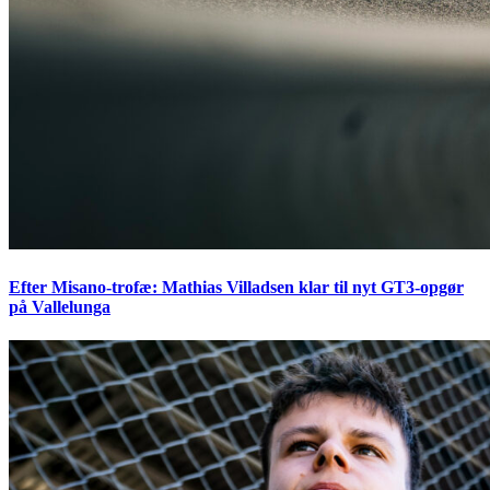
Efter Misano-trofæ: Mathias Villadsen klar til nyt GT3-opgør
på Vallelunga