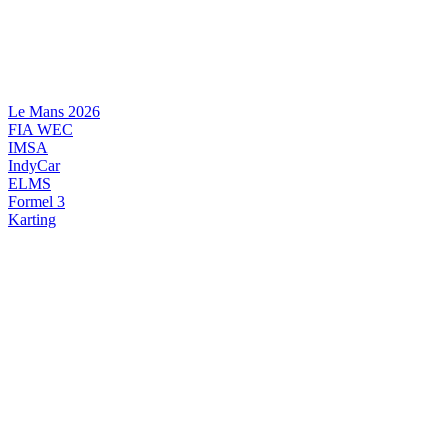
Videre
til
indhold
Le Mans 2026
FIA WEC
IMSA
IndyCar
ELMS
Formel 3
Karting
DANSK MOTORSPORT
INTERNATIONAL MOTORSPORT
ARTIKELSERIER