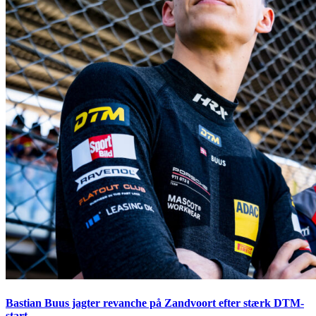
Bastian Buus jagter revanche på Zandvoort efter stærk DTM-
start