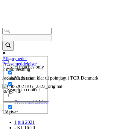
Alle nyheder
Pressemeddelelser
Exact matches only
2 min. læsning
Jacob Mathiassen klar til pointjagt i TCR Denmark
Search in title
Search in content
Skrevet af
Pressemeddelelser
Udgivet
1 juli 2021
- Kl.
16:20