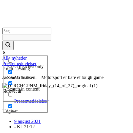
Alle nyheder
Pressemeddelelser
Exact matches only
2 min. læsning
Jacob Mathiassen: – Motorsport er bare et tough game
Search in title
Search in content
Skrevet af
Pressemeddelelser
Udgivet
9 august 2021
- Kl.
21:12