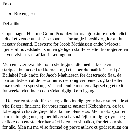
Foto
Boxengasse
Del artikel
Copenhagen Historic Grand Prix blev for mange kørere i hele feltet
lidt af et vendepunkt på sæsonen – for nogle i positiv og for andre i
negativ forstand. Desværre for Jacob Mathiassen endte byløbet i
hjertet af hovedstaden som en gedigen skuffelse efter hobrogenseren
havde vist masser af fart i træningerne.
Men en svær kvalifikation i styrtregn endte med at koste en
startposition nede i rækkerne – og i et super dramatisk 1. heat på
Bellahøj Park endte for Jacob Mathiassen før det ternede flag, da
han snittede én af de betonmure, der omgiver banen, og kort efter
knækkede en sporstang, så Jacob endte med en afkørsel og et exit
fra weekenden inden den sådan rigtigt kom i gang.
– Det var en stor skuffelse. Jeg ville virkelig gerne have været ude at
vise flaget i finalerne for vores mange gæster i København, og jeg
følte også vi havde grejet til at kunne blande os. Men motorsport er
bare et tough game, og her bliver selv små fejl bare rigtig dyre. Jeg
er ikke den eneste, der har stået i den her situation, for det kan ske
for alle. Men nu må vi se fremad og prøve at lave et godt resultat om