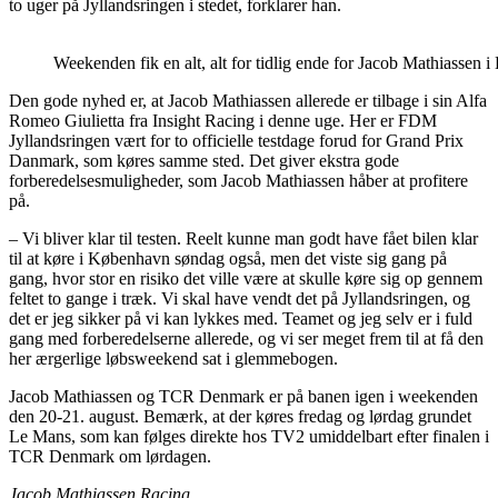
to uger på Jyllandsringen i stedet, forklarer han.
Weekenden fik en alt, alt for tidlig ende for Jacob Mathiassen
Den gode nyhed er, at Jacob Mathiassen allerede er tilbage i sin Alfa
Romeo Giulietta fra Insight Racing i denne uge. Her er FDM
Jyllandsringen vært for to officielle testdage forud for Grand Prix
Danmark, som køres samme sted. Det giver ekstra gode
forberedelsesmuligheder, som Jacob Mathiassen håber at profitere
på.
– Vi bliver klar til testen. Reelt kunne man godt have fået bilen klar
til at køre i København søndag også, men det viste sig gang på
gang, hvor stor en risiko det ville være at skulle køre sig op gennem
feltet to gange i træk. Vi skal have vendt det på Jyllandsringen, og
det er jeg sikker på vi kan lykkes med. Teamet og jeg selv er i fuld
gang med forberedelserne allerede, og vi ser meget frem til at få den
her ærgerlige løbsweekend sat i glemmebogen.
Jacob Mathiassen og TCR Denmark er på banen igen i weekenden
den 20-21. august. Bemærk, at der køres fredag og lørdag grundet
Le Mans, som kan følges direkte hos TV2 umiddelbart efter finalen i
TCR Denmark om lørdagen.
Jacob Mathiassen Racing