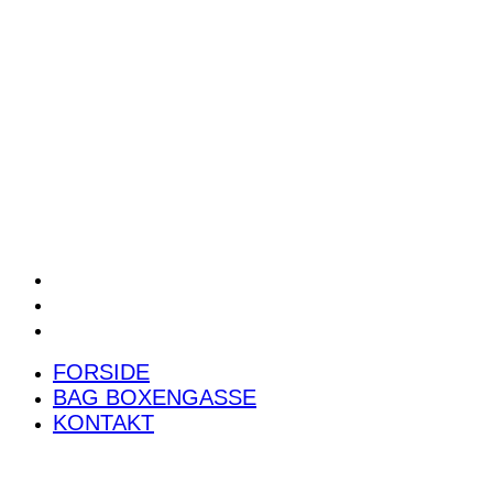
POWER RANKING
PODCAST
PRESSEMEDDELELSER
BILTEST
FORSIDE
BAG BOXENGASSE
KONTAKT
FORSIDE
BAG BOXENGASSE
KONTAKT