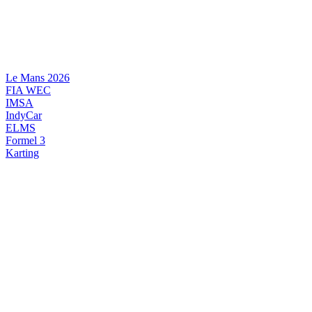
Videre
til
indhold
Le Mans 2026
FIA WEC
IMSA
IndyCar
ELMS
Formel 3
Karting
DANSK MOTORSPORT
INTERNATIONAL MOTORSPORT
ARTIKELSERIER