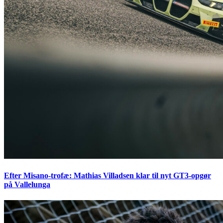
Efter Misano-trofæ: Mathias Villadsen klar til nyt GT3-opgør
på Vallelunga