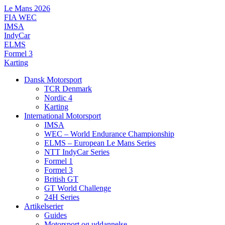
Videre
Le Mans 2026
til
FIA WEC
indhold
IMSA
IndyCar
ELMS
Formel 3
Karting
Dansk Motorsport
TCR Denmark
Nordic 4
Karting
International Motorsport
IMSA
WEC – World Endurance Championship
ELMS – European Le Mans Series
NTT IndyCar Series
Formel 1
Formel 3
British GT
GT World Challenge
24H Series
Artikelserier
Guides
Motorsport og uddannelse