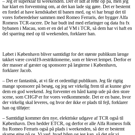
– Jeg er superklar til weekenden. Der er lidt at rette op på, men jeg
har klart en forventning om, at det kan lade sig gøre. Det er bestemt
en fordel at have kendskabet til banen med, og vi har brugt det til
vores forberedelser sammen med Romeo Ferraris, der bygger Alfa
Romeos TCR-racere. De har budt ind med erfaringer og data fra fx
bybanen i Macau, som er en del af VM i TCR, så dem har vi haft en
del sparring med op til weekenden, forklarer han.
Løbet i København bliver samtidigt for det største publikum længe
takket være covid19-restriktionerne, som er blevet lempet. Derfor er
der masser af gæster og sponsorer på lægterne i København,
forklarer Jacob.
– Det er fantastisk, at vi får et ordentligt publikum. Jeg får rigtig
mange sponsorer på besøg, og jeg ser virkelig frem til at kunne give
dem en god weekend. Jeg forventer en hård kamp ude på den store
scene, som CHGP er for vores vedkommende. Det er en bane, hvor
der virkelig skal leveres, og hvor der ikke er plads til fejl, forklarer
han og tilføjer:
– Samtidigt kommer den nye, elektriske udgave af TCR også til
København. Den hedder ETCR, og derfor er alle Alfa Romeos folk
fra Romeo Ferraris også på plads i weekenden, så der er bestemt
skarpe øjne på os. Vi ved, hvad bilen og jeg kan, så det går vi