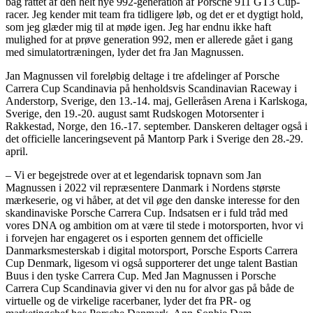
bag rattet af den helt nye 992-generation af Porsche 911 GT3 Cup-
racer. Jeg kender mit team fra tidligere løb, og det er et dygtigt hold,
som jeg glæder mig til at møde igen. Jeg har endnu ikke haft
mulighed for at prøve generation 992, men er allerede gået i gang
med simulatortræningen, lyder det fra Jan Magnussen.
Jan Magnussen vil foreløbig deltage i tre afdelinger af Porsche
Carrera Cup Scandinavia på henholdsvis Scandinavian Raceway i
Anderstorp, Sverige, den 13.-14. maj, Gelleråsen Arena i Karlskoga,
Sverige, den 19.-20. august samt Rudskogen Motorsenter i
Rakkestad, Norge, den 16.-17. september. Danskeren deltager også i
det officielle lanceringsevent på Mantorp Park i Sverige den 28.-29.
april.
– Vi er begejstrede over at et legendarisk topnavn som Jan
Magnussen i 2022 vil repræsentere Danmark i Nordens største
mærkeserie, og vi håber, at det vil øge den danske interesse for den
skandinaviske Porsche Carrera Cup. Indsatsen er i fuld tråd med
vores DNA og ambition om at være til stede i motorsporten, hvor vi
i forvejen har engageret os i esporten gennem det officielle
Danmarksmesterskab i digital motorsport, Porsche Esports Carrera
Cup Denmark, ligesom vi også supporterer det unge talent Bastian
Buus i den tyske Carrera Cup. Med Jan Magnussen i Porsche
Carrera Cup Scandinavia giver vi den nu for alvor gas på både de
virtuelle og de virkelige racerbaner, lyder det fra PR- og