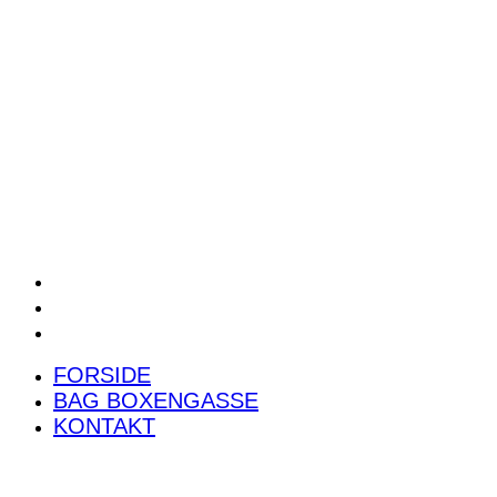
POWER RANKING
PODCAST
PRESSEMEDDELELSER
BILTEST
FORSIDE
BAG BOXENGASSE
KONTAKT
FORSIDE
BAG BOXENGASSE
KONTAKT