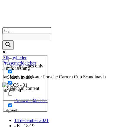
Alle nyheder
Pressemeddelelser
Exact matches only
3 min. læsning
Jan Magnussen kører Porsche Carrera Cup Scandinavia
Search in title
Search in content
Skrevet af
Pressemeddelelser
Udgivet
14 december 2021
- Kl.
18:19