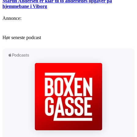
Martin Andersen er klar til to anderledes opgaver på
hjemmebane i Viborg
Annonce:
Hør seneste podcast