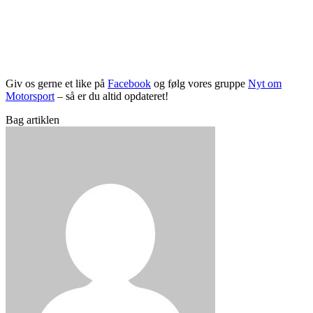
Giv os gerne et like på
Facebook
og følg vores gruppe
Nyt om
Motorsport
– så er du altid opdateret!
Bag artiklen