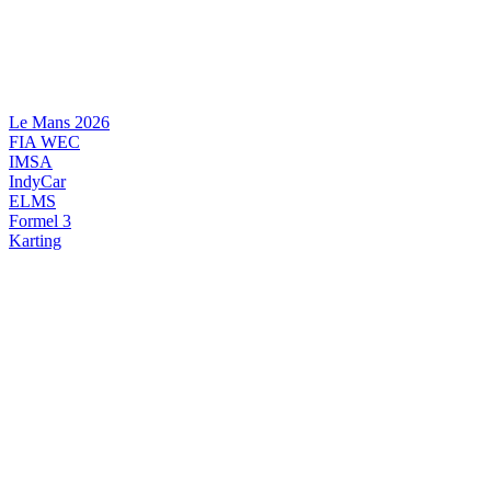
Videre
til
indhold
Le Mans 2026
FIA WEC
IMSA
IndyCar
ELMS
Formel 3
Karting
DANSK MOTORSPORT
INTERNATIONAL MOTORSPORT
ARTIKELSERIER