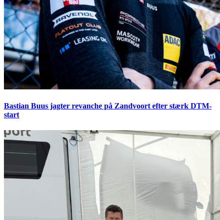
Bastian Buus jagter revanche på Zandvoort efter stærk DTM-
start