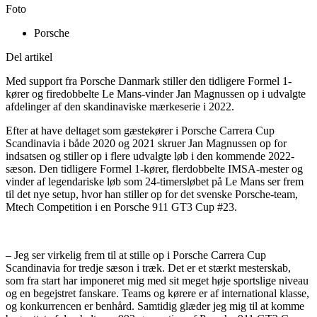
Foto
Porsche
Del artikel
Med support fra Porsche Danmark stiller den tidligere Formel 1-
kører og firedobbelte Le Mans-vinder Jan Magnussen op i udvalgte
afdelinger af den skandinaviske mærkeserie i 2022.
Efter at have deltaget som gæstekører i Porsche Carrera Cup
Scandinavia i både 2020 og 2021 skruer Jan Magnussen op for
indsatsen og stiller op i flere udvalgte løb i den kommende 2022-
sæson. Den tidligere Formel 1-kører, flerdobbelte IMSA-mester og
vinder af legendariske løb som 24-timersløbet på Le Mans ser frem
til det nye setup, hvor han stiller op for det svenske Porsche-team,
Mtech Competition i en Porsche 911 GT3 Cup #23.
– Jeg ser virkelig frem til at stille op i Porsche Carrera Cup
Scandinavia for tredje sæson i træk. Det er et stærkt mesterskab,
som fra start har imponeret mig med sit meget høje sportslige niveau
og en begejstret fanskare. Teams og kørere er af international klasse,
og konkurrencen er benhård. Samtidig glæder jeg mig til at komme