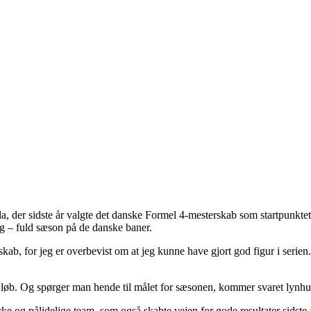
 der sidste år valgte det danske Formel 4-mesterskab som startpunktet for
ig – fuld sæson på de danske baner.
kab, for jeg er overbevist om at jeg kunne have gjort god figur i serien
re løb. Og spørger man hende til målet for sæsonen, kommer svaret lynhurt
e og pålidelige team, som også skabte vejen for gode resultater sidste 