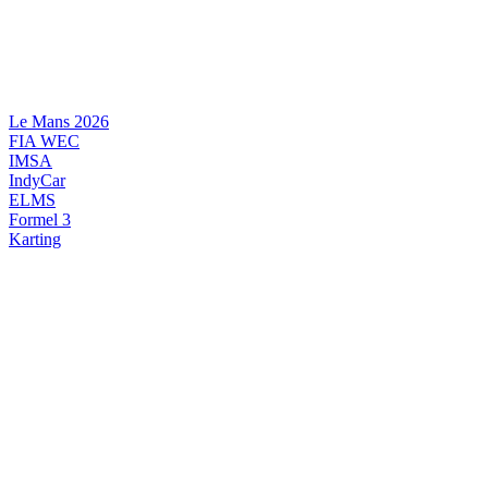
Videre
til
indhold
Le Mans 2026
FIA WEC
IMSA
IndyCar
ELMS
Formel 3
Karting
DANSK MOTORSPORT
INTERNATIONAL MOTORSPORT
ARTIKELSERIER