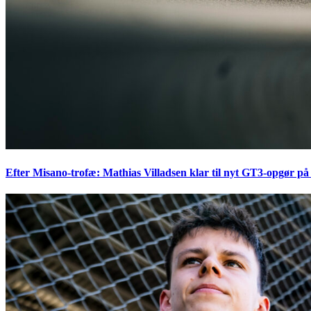
Efter Misano-trofæ: Mathias Villadsen klar til nyt GT3-opgør på