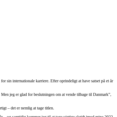
 sin internationale karriere. Efter oprindeligt at have satset på et år
. Men jeg er glad for beslutningen om at vende tilbage til Danmark”,
igt – det er nemlig at tage titlen.
år – og samtidig kommer jeg til at tage vigtige skridt imod mine 2022-