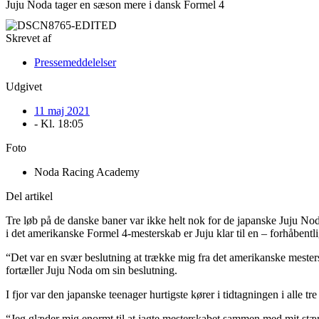
Juju Noda tager en sæson mere i dansk Formel 4
Skrevet af
Pressemeddelelser
Udgivet
11 maj 2021
- Kl.
18:05
Foto
Noda Racing Academy
Del artikel
Tre løb på de danske baner var ikke helt nok for de japanske Juju Noda,
i det amerikanske Formel 4-mesterskab er Juju klar til en – forhåbentl
“Det var en svær beslutning at trække mig fra det amerikanske mesters
fortæller Juju Noda om sin beslutning.
I fjor var den japanske teenager hurtigste kører i tidtagningen i alle t
“Jeg glæder mig enormt til at jagte mesterskabet sammen med mit stærk