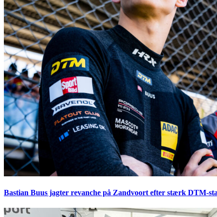
Bastian Buus jagter revanche på Zandvoort efter stærk DTM-sta