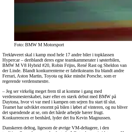
Foto: BMW M Motorsport
Trekløveret skal i kamp mod hele 17 andre biler i topklassen
Hypercar – deriblandt deres egne teamkammerater i søsterbilen,
BMW M V8 Hybrid #20, Robin Frijns, René Rast og Sheldon van
der Linde. Blandt konkurrenterne er fabriksteams fra blandt andre
Ferrari, Aston Martin, Toyota og ikke mindst Porsche, som er
regerende verdensmestre.
– Jeg ser virkelig meget frem til at komme i gang med
verdensmesterskabet, især efter en stærk debut med BMW på
Daytona, hvor vi var med i kampen om sejren fra start til slut.
Teamet har udviklet enormt på bilen i løbet af vinteren, og nu bliver
det spændende at se, om det hårde arbejde bærer frugt.
Konkurrencen er benhård, lyder det fra Kevin Magnussen.
Danskeren deltog, ligesom de øvrige VM-deltagere, i den