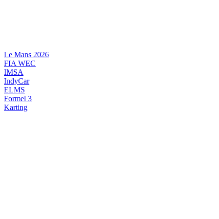
Videre
til
indhold
Le Mans 2026
FIA WEC
IMSA
IndyCar
ELMS
Formel 3
Karting
DANSK MOTORSPORT
INTERNATIONAL MOTORSPORT
ARTIKELSERIER