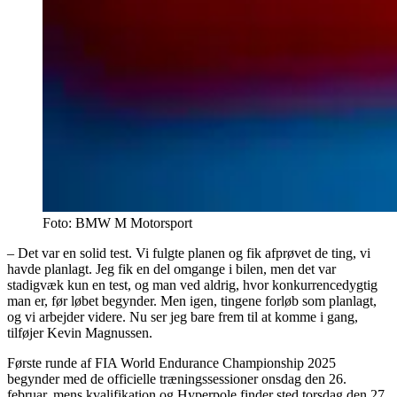
Foto: BMW M Motorsport
– Det var en solid test. Vi fulgte planen og fik afprøvet de ting, vi
havde planlagt. Jeg fik en del omgange i bilen, men det var
stadigvæk kun en test, og man ved aldrig, hvor konkurrencedygtig
man er, før løbet begynder. Men igen, tingene forløb som planlagt,
og vi arbejder videre. Nu ser jeg bare frem til at komme i gang,
tilføjer Kevin Magnussen.
Første runde af FIA World Endurance Championship 2025
begynder med de officielle træningssessioner onsdag den 26.
februar, mens kvalifikation og Hyperpole finder sted torsdag den 27.