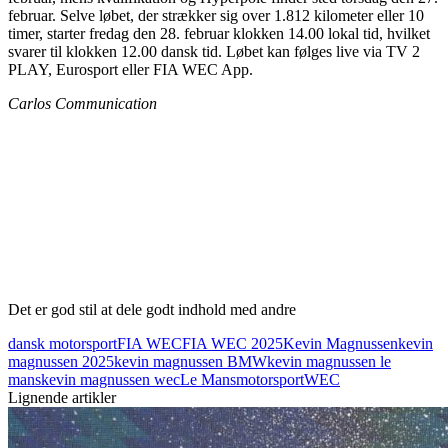
februar. Selve løbet, der strækker sig over 1.812 kilometer eller 10
timer, starter fredag den 28. februar klokken 14.00 lokal tid, hvilket
svarer til klokken 12.00 dansk tid. Løbet kan følges live via TV 2
PLAY, Eurosport eller FIA WEC App.
Carlos Communication
Det er god stil at dele godt indhold med andre
dansk motorsport
FIA WEC
FIA WEC 2025
Kevin Magnussen
kevin
magnussen 2025
kevin magnussen BMW
kevin magnussen le
mans
kevin magnussen wec
Le Mans
motorsport
WEC
Lignende artikler