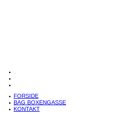
POWER RANKING
PODCAST
PRESSEMEDDELELSER
BILTEST
FORSIDE
BAG BOXENGASSE
KONTAKT
FORSIDE
BAG BOXENGASSE
KONTAKT