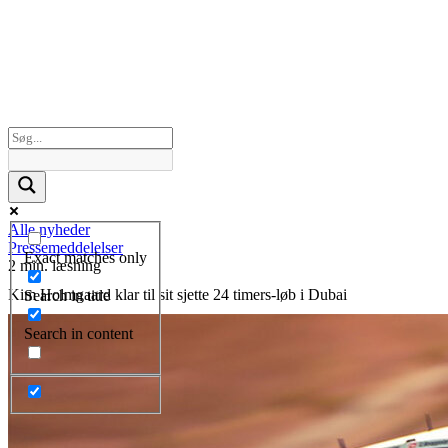
Alle nyheder
Pressemeddelelser
Exact matches only
2 min. læsning
Kim Holmgaard klar til sit sjette 24 timers-løb i Dubai
Search in title
Search in content