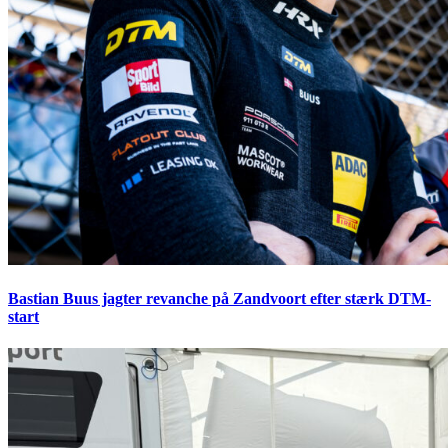
Bastian Buus jagter revanche på Zandvoort efter stærk DTM-
start