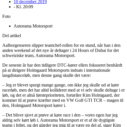
10 december 2019
- Kl.
20:09
Foto
Autorama Motorsport
Del artikel
Aalborgenseren slipper teamchef-rollen for en stund, når han i den
anden weekend af det nye år deltager i 24 Hours of Dubai for det
schweiziske team, Autorama Motorsport.
De seneste år har den tidligere DTC-kører ellers fokuseret benhårdt
på at dirigere Holmgaard Motorsports indsats i internationale
langdistanceløb, men denne gang skulle det være:
– Jeg er blevet spurgt mange gange, om ikke jeg skulle ud at køre
racerløb, men det har altid kollideret med at vi selv skulle deltage i et
løb, og det er altså førsteprioriteten, fortæller Kim Holmgaard, der
kommer til at prøve kræfter med en VW Golf GTI TCR – magen til
den, Holmgaard Motorsport kører i.
– Det bliver sjovt at prøve at køre race i den – vores egen har jeg
aldrig selv kørt løb i. Autorama Motorsport er et af de dygtigste
teams i feltet, og det glæder jeg mig til at være en del af, siger Kim