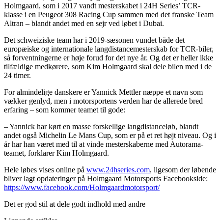
Holmgaard, som i 2017 vandt mesterskabet i 24H Series’ TCR-
klasse i en Peugeot 308 Racing Cup sammen med det franske Team
Altran – blandt andet med en sejr ved løbet i Dubai.
Det schweiziske team har i 2019-sæsonen vundet både det
europæiske og internationale langdistancemesterskab for TCR-biler,
så forventningerne er høje forud for det nye år. Og det er heller ikke
tilfældige medkørere, som Kim Holmgaard skal dele bilen med i de
24 timer.
For almindelige danskere er Yannick Mettler næppe et navn som
vækker genlyd, men i motorsportens verden har de allerede bred
erfaring – som kommer teamet til gode:
– Yannick har kørt en masse forskellige langdistanceløb, blandt
andet også Michelin Le Mans Cup, som er på et ret højt niveau. Og i
år har han været med til at vinde mesterskaberne med Autorama-
teamet, forklarer Kim Holmgaard.
Hele løbes vises online på
www.24hseries.com
, ligesom der løbende
bliver lagt opdateringer på Holmgaard Motorsports Facebookside:
https://www.facebook.com/Holmgaardmotorsport/
Det er god stil at dele godt indhold med andre