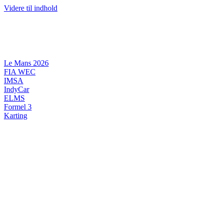
Videre til indhold
Le Mans 2026
FIA WEC
IMSA
IndyCar
ELMS
Formel 3
Karting
DANSK MOTORSPORT
INTERNATIONAL MOTORSPORT
ARTIKELSERIER