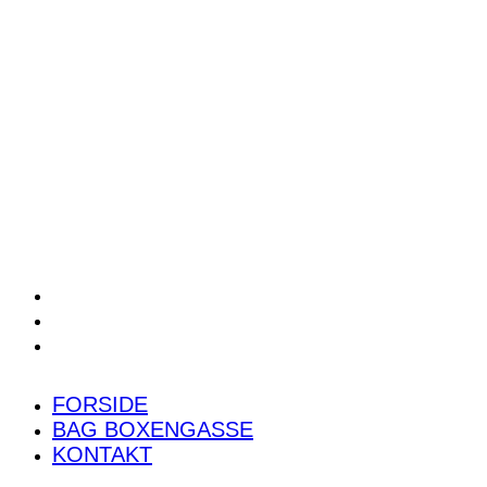
POWER RANKING
PODCAST
PRESSEMEDDELELSER
BILTEST
FORSIDE
BAG BOXENGASSE
KONTAKT
FORSIDE
BAG BOXENGASSE
KONTAKT