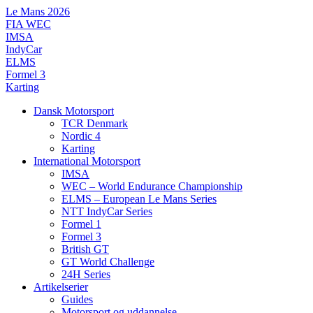
Videre
Le Mans 2026
til
FIA WEC
indhold
IMSA
IndyCar
ELMS
Formel 3
Karting
Dansk Motorsport
TCR Denmark
Nordic 4
Karting
International Motorsport
IMSA
WEC – World Endurance Championship
ELMS – European Le Mans Series
NTT IndyCar Series
Formel 1
Formel 3
British GT
GT World Challenge
24H Series
Artikelserier
Guides
Motorsport og uddannelse