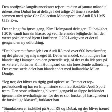
Den nordjyske langdistancekører rejser i midten af januar måned til
ørkenstaten Dubai for at deltage i det årlige 24 timers racerløb
sammen med tyske Car Collection Motorsport i en Audi R8 LMS
GT3 Evo.
Det er langt fra første gang, Kim Holmgaard deltager i Dubai-løbet.
I 2016 vandt han sin klasse, og ved flere andre lejligheder har der
været pokaler med hjem i kufferten. I 2021-udgaven er der til
gengæld en ny udfordring:
“Det bliver mit første løb i en Audi R8 med over 600 hestekræfter,
og det glæder jeg mig meget til. Det er en model, som tidligere har
blandet sig i kampen om den generelle sejr, så der er da lidt pres på
os kørere”, fortæller Kim Holmgaard om sin forestående udfordring.
Det varme sæde deler han blandt andet med hollandske Milan
Dontje.
“Jeg tror, det bliver en rigtig god oplevelse. Teamet er top-
professionelt og har en lang historie som fabriksstøttet Audi Sport-
team. Den store udfordring bliver til gengæld at slippe helskindet
igennem alle overhalingerne, for der er stor forskel på hastigheden i
de forskellige klasser”, forklarer han.
“Simulatoren er indstillet på Audi R8 og Dubai, og der bliver trænet