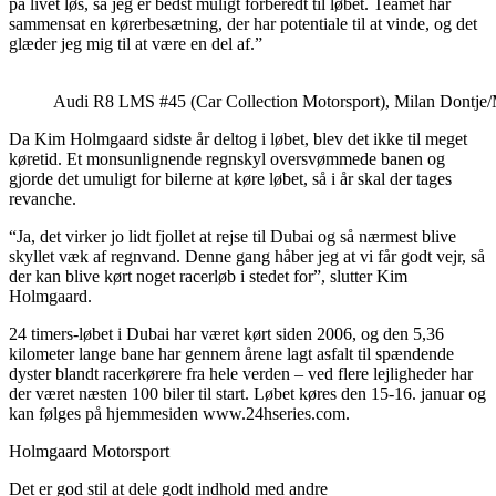
på livet løs, så jeg er bedst muligt forberedt til løbet. Teamet har
sammensat en kørerbesætning, der har potentiale til at vinde, og det
glæder jeg mig til at være en del af.”
Audi R8 LMS #45 (Car Collection Motorsport), Milan Dontje
Da Kim Holmgaard sidste år deltog i løbet, blev det ikke til meget
køretid. Et monsunlignende regnskyl oversvømmede banen og
gjorde det umuligt for bilerne at køre løbet, så i år skal der tages
revanche.
“Ja, det virker jo lidt fjollet at rejse til Dubai og så nærmest blive
skyllet væk af regnvand. Denne gang håber jeg at vi får godt vejr, så
der kan blive kørt noget racerløb i stedet for”, slutter Kim
Holmgaard.
24 timers-løbet i Dubai har været kørt siden 2006, og den 5,36
kilometer lange bane har gennem årene lagt asfalt til spændende
dyster blandt racerkørere fra hele verden – ved flere lejligheder har
der været næsten 100 biler til start. Løbet køres den 15-16. januar og
kan følges på hjemmesiden www.24hseries.com.
Holmgaard Motorsport
Det er god stil at dele godt indhold med andre