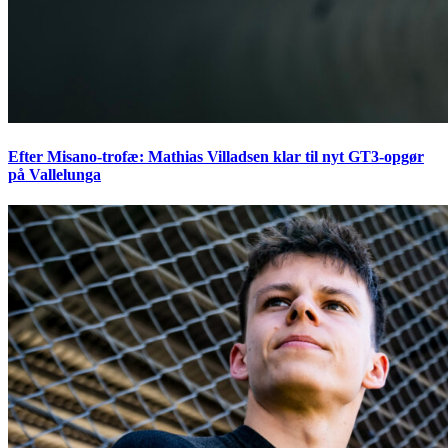
Efter Misano-trofæ: Mathias Villadsen klar til nyt GT3-opgør
på Vallelunga