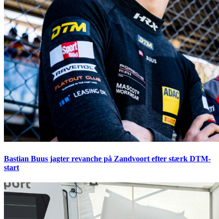
Bastian Buus jagter revanche på Zandvoort efter stærk DTM-
start