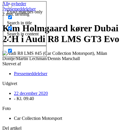
Alle nyheder
Pressemeddelelser
Exact matches only
2 min. læsning
Search in title
Kim Holmgaard kører Dubai
Search in content
24H i Audi R8 LMS GT3 Evo
Skrevet af
Pressemeddelelser
Udgivet
22 december 2020
- Kl.
09:40
Foto
Car Collection Motorsport
Del artikel