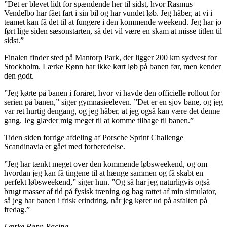
”Det er blevet lidt for spændende her til sidst, hvor Rasmus
Vendelbo har fået fart i sin bil og har vundet løb. Jeg håber, at vi i
teamet kan få det til at fungere i den kommende weekend. Jeg har jo
ført lige siden sæsonstarten, så det vil være en skam at misse titlen til
sidst.”
Finalen finder sted på Mantorp Park, der ligger 200 km sydvest for
Stockholm. Lærke Rønn har ikke kørt løb på banen før, men kender
den godt.
”Jeg kørte på banen i foråret, hvor vi havde den officielle rollout for
serien på banen,” siger gymnasieeleven. ”Det er en sjov bane, og jeg
var ret hurtig dengang, og jeg håber, at jeg også kan være det denne
gang. Jeg glæder mig meget til at komme tilbage til banen.”
Tiden siden forrige afdeling af Porsche Sprint Challenge
Scandinavia er gået med forberedelse.
”Jeg har tænkt meget over den kommende løbsweekend, og om
hvordan jeg kan få tingene til at hænge sammen og få skabt en
perfekt løbsweekend,” siger hun. ”Og så har jeg naturligvis også
brugt masser af tid på fysisk træning og bag rattet af min simulator,
så jeg har banen i frisk erindring, når jeg kører ud på asfalten på
fredag.”
Lærke Rønn Racing