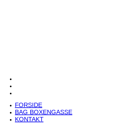
POWER RANKING
PODCAST
PRESSEMEDDELELSER
BILTEST
FORSIDE
BAG BOXENGASSE
KONTAKT
FORSIDE
BAG BOXENGASSE
KONTAKT