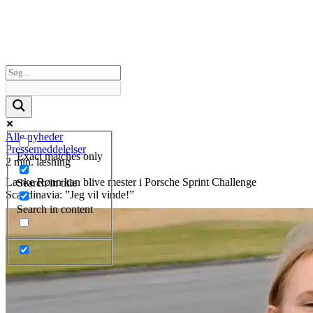
Alle nyheder
Pressemeddelelser
Exact matches only
2 min. læsning
Lærke Rønn kan blive mester i Porsche Sprint Challenge
Search in title
Scandinavia: ”Jeg vil vinde!”
Search in content