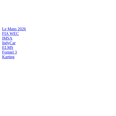
Videre
til
indhold
Le Mans 2026
FIA WEC
IMSA
IndyCar
ELMS
Formel 3
Karting
DANSK MOTORSPORT
INTERNATIONAL MOTORSPORT
ARTIKELSERIER