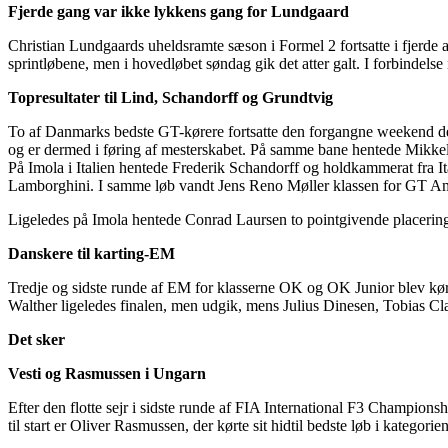
Fjerde gang var ikke lykkens gang for Lundgaard
Christian Lundgaards uheldsramte sæson i Formel 2 fortsatte i fjerde a
sprintløbene, men i hovedløbet søndag gik det atter galt. I forbindelse 
Topresultater til Lind, Schandorff og Grundtvig
To af Danmarks bedste GT-kørere fortsatte den forgangne weekend d
og er dermed i føring af mesterskabet. På samme bane hentede Mikkel
På Imola i Italien hentede Frederik Schandorff og holdkammerat fra I
Lamborghini. I samme løb vandt Jens Reno Møller klassen for GT Am
Ligeledes på Imola hentede Conrad Laursen to pointgivende placeringer
Danskere til karting-EM
Tredje og sidste runde af EM for klasserne OK og OK Junior blev kør
Walther ligeledes finalen, men udgik, mens Julius Dinesen, Tobias Cl
Det sker
Vesti og Rasmussen i Ungarn
Efter den flotte sejr i sidste runde af FIA International F3 Champio
til start er Oliver Rasmussen, der kørte sit hidtil bedste løb i kategorien