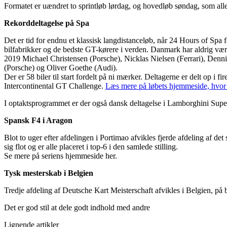
Formatet er uændret to sprintløb lørdag, og hovedløb søndag, som all
Rekorddeltagelse på Spa
Det er tid for endnu et klassisk langdistanceløb, når 24 Hours of Spa fo
bilfabrikker og de bedste GT-kørere i verden. Danmark har aldrig væ
2019 Michael Christensen (Porsche), Nicklas Nielsen (Ferrari), Denn
(Porsche) og Oliver Goethe (Audi).
Der er 58 biler til start fordelt på ni mærker. Deltagerne er delt op 
Intercontinental GT Challenge.
Læs mere på løbets hjemmeside, hvor 
I optaktsprogrammet er der også dansk deltagelse i Lamborghini Su
Spansk F4 i Aragon
Blot to uger efter afdelingen i Portimao afvikles fjerde afdeling af
sig flot og er alle placeret i top-6 i den samlede stilling.
Se mere på seriens hjemmeside her.
Tysk mesterskab i Belgien
Tredje afdeling af Deutsche Kart Meisterschaft afvikles i Belgien, på
Det er god stil at dele godt indhold med andre
Lignende artikler