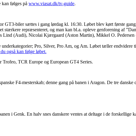
e kan følges på
www.viasat.dk/tv-guide
.
r GT3-biler sættes i gang lørdag kl. 16:30. Løbet blev kørt første gang i
ret stærkere repræsenteret, og man kan bl.a. opleve genforening af ”D
is Lind (Audi), Nicolai Kjærgaard (Aston Martin), Mikkel O. Pedersen
i fire underkategorier; Pro, Silver, Pro Am, og Am. Løbet tæller endvide
du også kan følge løbet.
per Trofeo, TCR Europe og European GT4 Series.
 det spanske F4-mesterskab; denne gang på banen i Aragon. De tre dansk
 banen i Genk. En halv snes danskere ventes at deltage i de forskellige