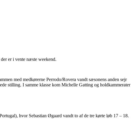
d der er i vente næste weekend.
er sammen med medkørerne Perrodo/Rovera vandt sæsonens anden sejr
mlede stilling. I samme klasse kom Michelle Gatting og holdkammerater
tugal), hvor Sebastian Øgaard vandt to af de tre kørte løb 17 – 18.