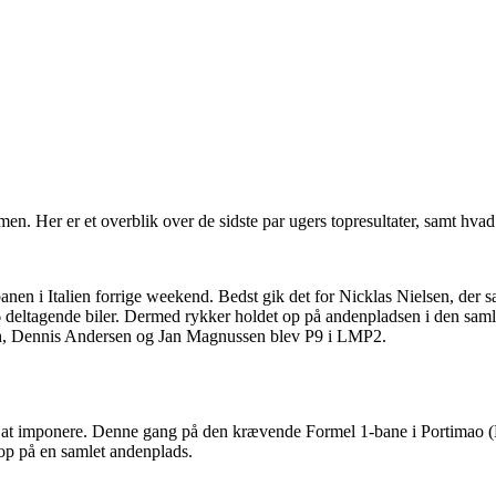
en. Her er et overblik over de sidste par ugers topresultater, samt hva
anen i Italien forrige weekend. Bedst gik det for Nicklas Nielsen, d
e 36 deltagende biler. Dermed rykker holdet op på andenpladsen i den sa
h, Dennis Andersen og Jan Magnussen blev P9 i LMP2.
 at imponere. Denne gang på den krævende Formel 1-bane i Portimao (Por
m op på en samlet andenplads.