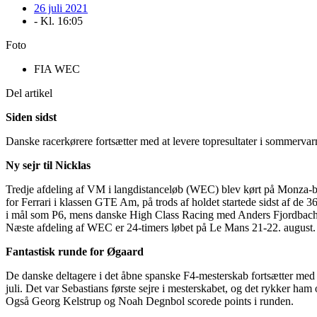
26 juli 2021
- Kl.
16:05
Foto
FIA WEC
Del artikel
Siden sidst
Danske racerkørere fortsætter med at levere topresultater i sommervarm
Ny sejr til Nicklas
Tredje afdeling af VM i langdistanceløb (WEC) blev kørt på Monza-b
for Ferrari i klassen GTE Am, på trods af holdet startede sidst af d
i mål som P6, mens danske High Class Racing med Anders Fjordbac
Næste afdeling af WEC er 24-timers løbet på Le Mans 21-22. august.
Fantastisk runde for Øgaard
De danske deltagere i det åbne spanske F4-mesterskab fortsætter med
juli. Det var Sebastians første sejre i mesterskabet, og det rykker ha
Også Georg Kelstrup og Noah Degnbol scorede points i runden.