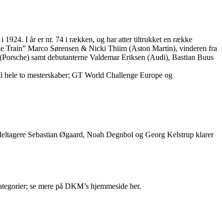
 1924. I år er nr. 74 i rækken, og har atter tiltrukket en række
ane Train” Marco Sørensen & Nicki Thiim (Aston Martin), vinderen fra
 (Porsche) samt debutanterne Valdemar Eriksen (Audi), Bastian Buus
re til hele to mesterskaber; GT World Challenge Europe og
e deltagere Sebastian Øgaard, Noah Degnbol og Georg Kelstrup klarer
 kategorier; se mere på DKM’s hjemmeside her.