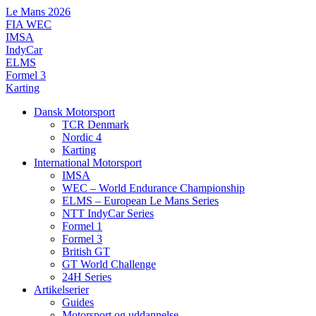
Videre
Le Mans 2026
til
FIA WEC
indhold
IMSA
IndyCar
ELMS
Formel 3
Karting
Dansk Motorsport
TCR Denmark
Nordic 4
Karting
International Motorsport
IMSA
WEC – World Endurance Championship
ELMS – European Le Mans Series
NTT IndyCar Series
Formel 1
Formel 3
British GT
GT World Challenge
24H Series
Artikelserier
Guides
Motorsport og uddannelse