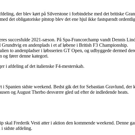
fdeling, der blev kørt på Silverstone i forbindelse med det britiske Gran
med det obligatoriske pitstop blev det ene hjul ikke fastspændt ordentlig
eres succesfulde 2021-sæson. På Spa-Francorchamp vandt Dennis Lind o
 Grundtvig en andenplads i et af løbene i British F3 Championship.
talien to andenpladser i løbsserien GT Open, og udbyggede dermed deres
 og fører denne kategori.
 i afdeling af det italienske F4-mesterskab.
t i Spanien sidste weekend. Bedst gik det for Sebastian Gravlund, der
ausen og August Therbo desværre gled ud efter de indledende heats.
nship skal Frederik Vesti atter i aktion den kommende weekend. Denne 
 i sidste afdeling.