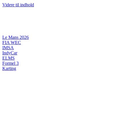
Videre til indhold
Le Mans 2026
FIA WEC
IMSA
IndyCar
ELMS
Formel 3
Karting
DANSK MOTORSPORT
INTERNATIONAL MOTORSPORT
ARTIKELSERIER