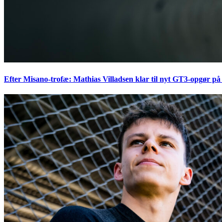
Efter Misano-trofæ: Mathias Villadsen klar til nyt GT3-opgør på