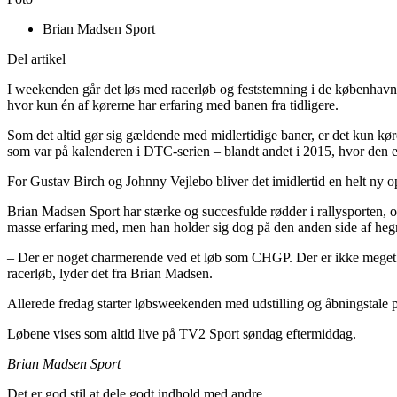
Brian Madsen Sport
Del artikel
I weekenden går det løs med racerløb og feststemning i de københavns
hvor kun én af kørerne har erfaring med banen fra tidligere.
Som det altid gør sig gældende med midlertidige baner, er det kun kør
som var på kalenderen i DTC-serien – blandt andet i 2015, hvor den e
For Gustav Birch og Johnny Vejlebo bliver det imidlertid en helt ny op
Brian Madsen Sport har stærke og succesfulde rødder i rallysporten,
masse erfaring med, men han holder sig dog på den anden side af heg
– Der er noget charmerende ved et løb som CHGP. Der er ikke meget pla
racerløb, lyder det fra Brian Madsen.
Allerede fredag starter løbsweekenden med udstilling og åbningstale
Løbene vises som altid live på TV2 Sport søndag eftermiddag.
Brian Madsen Sport
Det er god stil at dele godt indhold med andre