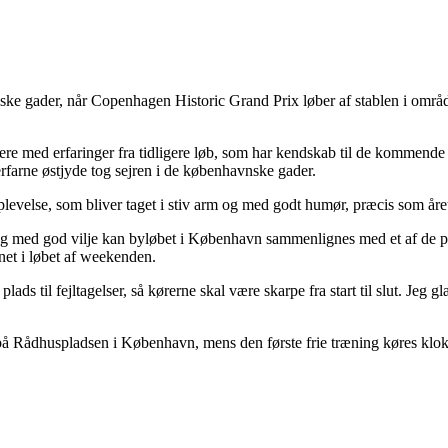
ke gader, når Copenhagen Historic Grand Prix løber af stablen i områd
ere med erfaringer fra tidligere løb, som har kendskab til de kommende
rfarne østjyde tog sejren i de københavnske gader.
levelse, som bliver taget i stiv arm og med godt humør, præcis som året
 og med god vilje kan byløbet i København sammenlignes med et af de 
net i løbet af weekenden.
ds til fejltagelser, så kørerne skal være skarpe fra start til slut. J
 på Rådhuspladsen i København, mens den første frie træning køres klo