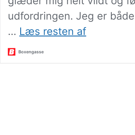
glæder mig helt vildt og fø
udfordringen. Jeg er båd
Luca
…
Læs resten af
Magnussen
klar
til
Boxengasse
første
afdeling
af
GB4
Championship