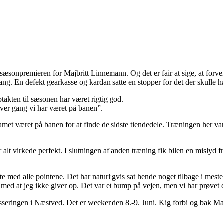
 sæsonpremieren for Majbritt Linnemann. Og det er fair at sige, at forve
gang. En defekt gearkasse og kardan satte en stopper for det der skull
ptakten til sæsonen har været rigtig god.
 hver gang vi har været på banen”.
et været på banen for at finde de sidste tiendedele. Træningen her var fo
r alt virkede perfekt. I slutningen af anden træning fik bilen en mislyd 
te med alle pointene. Det har naturligvis sat hende noget tilbage i mes
d at jeg ikke giver op. Det var et bump på vejen, men vi har prøvet d
sseringen i Næstved. Det er weekenden 8.-9. Juni. Kig forbi og bak Ma