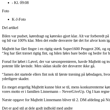
- Kl.
09:08
Foto
K-J-Foto
Del artikel
Bilen var pudset, køredragt og køresko gjort klar. Alt var forberedt på
og bil var 100% klar. Men det endte desværre før det for alvor kom i
Majbritt har fået fingre i en rigtig stærk Super1600 Peugeot 206, og o
“Jeg har fået trænet rigtig fint, og bilen føles bare bedre og bedre for
Forud for løbet i Løvel, der var sæsonpremieren, havde Majbritt og team
potente lille løvinde. Men sådan skulle det desværre ikke gå.
“Jamen det startede ellers fint nok til første træning på løbsdagen, hvo
yderligere skader.
En meget ærgerlig Majbritt kunne blot se til, mens konkurrenterne kør
vores motto er i familien Linnemann – NeverGiveUp. Og I kan regne me
Næste opgave for Majbritt Linnemann bliver til 2. DM afdeling på Ni
Det er god stil at dele godt indhold med andre