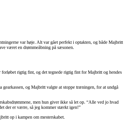
ntningerne var høje. Alt var gået perfekt i optakten, og både Majbritt
e have været en drømmeåbning på sæsonen.
rløbet rigtig fint, og det tegnede rigtig fint for Majbritt og hendes
fra gearkassen, og Majbritt valgte at stoppe træningen, for at undgå
terskabsdrømmene, men hun giver ikke så let op. “Alle ved jo hvad
et der er værre, så jeg kommer stærkt igen!”
jbritt op i kampen om mesterskabet.