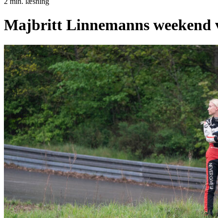
2 min. læsning
Majbritt Linnemanns weekend va