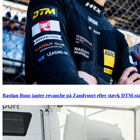
Bastian Buus jagter revanche på Zandvoort efter stærk DTM-sta