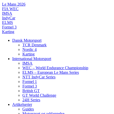
Videre
Le Mans 2026
til
FIA WEC
indhold
IMSA
IndyCar
ELMS
Formel 3
Karting
Dansk Motorsport
TCR Denmark
Nordic 4
Karting
International Motorsport
IMSA
WEC – World Endurance Championship
ELMS – European Le Mans Series
NTT IndyCar Series
Formel 1
Formel 3
British GT
GT World Challenge
24H Series
Artikelserier
Guides
Motorsport og uddannelse