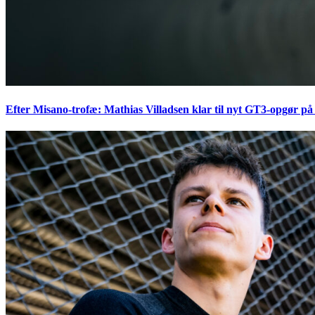
Efter Misano-trofæ: Mathias Villadsen klar til nyt GT3-opgør på