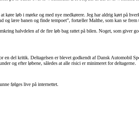
 at køre løb i mørke og med nye medkørere. Jeg har aldrig kørt på hve
 og lære banen og finde tempoet”, fortæller Malthe, som kan se frem til
mkring halvdelen af de fire løb bag rattet på bilen. Noget, som giver 
t for en del kritik. Deltagelsen er blevet godkendt af Dansk Automobil S
nder og efter løbene, således at alle risici er minimeret for deltagerne.
nne følges live på internettet.