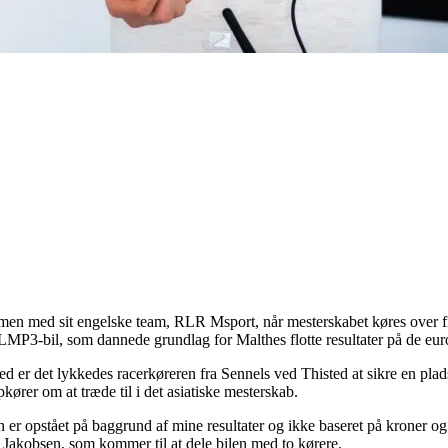
sammen med sit engelske team, RLR Msport, når mesterskabet køres over
MP3-bil, som dannede grundlag for Malthes flotte resultater på de euro
 er det lykkedes racerkøreren fra Sennels ved Thisted at sikre en plads 
ører om at træde til i det asiatiske mesterskab.
er opstået på baggrund af mine resultater og ikke baseret på kroner og øre
e Jakobsen, som kommer til at dele bilen med to kørere.