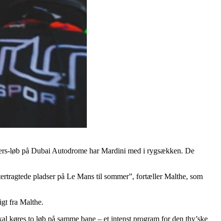
timers-løb på Dubai Autodrome har Mardini med i rygsækken. De
ftertragtede pladser på Le Mans til sommer”, fortæller Malthe, som
igt fra Malthe.
kal køres to løb på samme bane – et intenst program for den thy’ske