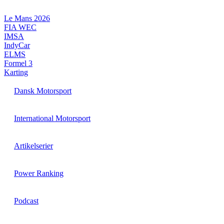
Videre
til
Le Mans 2026
indhold
FIA WEC
IMSA
IndyCar
ELMS
Formel 3
Karting
Dansk Motorsport
International Motorsport
Artikelserier
Power Ranking
Podcast