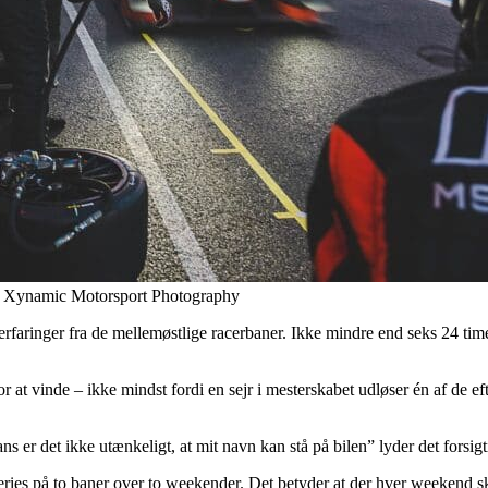
to: Xynamic Motorsport Photography
erfaringer fra de mellemøstlige racerbaner. Ikke mindre end seks 24 
r at vinde – ikke mindst fordi en sejr i mesterskabet udløser én af de e
s er det ikke utænkeligt, at mit navn kan stå på bilen” lyder det forsigt
Series på to baner over to weekender. Det betyder at der hver weekend s