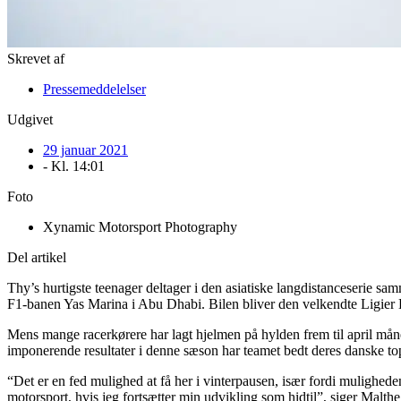
Skrevet af
Pressemeddelelser
Udgivet
29 januar 2021
- Kl.
14:01
Foto
Xynamic Motorsport Photography
Del artikel
Thy’s hurtigste teenager deltager i den asiatiske langdistanceserie 
F1-banen Yas Marina i Abu Dhabi. Bilen bliver den velkendte Ligier L
Mens mange racerkørere har lagt hjelmen på hylden frem til april måned
imponerende resultater i denne sæson har teamet bedt deres danske topk
“Det er en fed mulighed at få her i vinterpausen, især fordi muligheden 
motorsport, hvis jeg fortsætter min udvikling som hidtil”, siger Malth