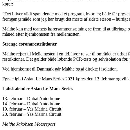
kører:
“Det bliver vildt spændende med et program, hvor jeg både får prøvet
fremgangsmåde som jeg har brugt det meste af sidste sæson – hurtigt ud
Malthe kan med teamets kørersammensætning se frem til at tilbringe o
måned efter hjemkomsten fra mellemøsten.
Strenge coronarestriktioner
Malthe rejser til Mellemøsten i en tid, hvor rejser til området er udsa
restriktioner. Det gælder både løbende PCR-tests og selvisolation før, u
Ved hjemkomst til Danmark går Malthe også direkte i isolation.
Første løb i Asian Le Mans Series 2021 køres den 13. februar og vil ku
Løbskalender Asian Le Mans Series
13. februar – Dubai Autodrome
14. februar – Dubai Autodrome
19. februar – Yas Marina Circuit
20. februar – Yas Marina Circuit
Malthe Jakobsen Motorsport