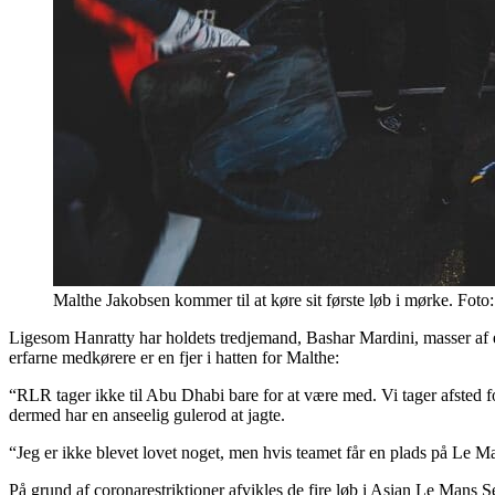
Malthe Jakobsen kommer til at køre sit første løb i mørke. Fo
Ligesom Hanratty har holdets tredjemand, Bashar Mardini, masser af 
erfarne medkørere er en fjer i hatten for Malthe:
“RLR tager ikke til Abu Dhabi bare for at være med. Vi tager afsted fo
dermed har en anseelig gulerod at jagte.
“Jeg er ikke blevet lovet noget, men hvis teamet får en plads på Le Man
På grund af coronarestriktioner afvikles de fire løb i Asian Le Mans 