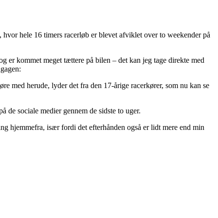
 hvor hele 16 timers racerløb er blevet afviklet over to weekender på
t og er kommet meget tættere på bilen – det kan jeg tage direkte med
agagen:
køre med herude, lyder det fra den 17-årige racerkører, som nu kan se
på de sociale medier gennem de sidste to uger.
ng hjemmefra, især fordi det efterhånden også er lidt mere end min