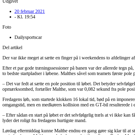
Udgivet
20 februar 2021
- Kl.
19:54
Foto
Dailysportscar
Del artikel
Der var ikke meget at sætte en finger på i weekendens to afdelinger 
Efter et par gode træningssessioner på banen var der allerede tegn på,
to bedste startpladser i løbene. Malthes såvel som teamets første pole
– Det var fedt at sætte en pole position til løbet. Det betyder selvfølg
opmærksomhed, fortæller Malthe, som var 0,082 sekund fra pole positi
Fredagens løb, som startede klokken 16 lokal tid, bød på en imponerende
omgangstid, men en medkørers kollision med en GT-bil resulterede i e
– Efter sådan en start på løbet er det selvfølgelig træls at vi ikke ka
lyder det roligt fra fredagens hurtigste mand.
Lørdag eftermiddag kunne Malthe endnu en gang gøre sig klar til at sta