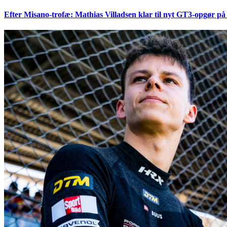
Efter Misano-trofæ: Mathias Villadsen klar til nyt GT3-opgør på