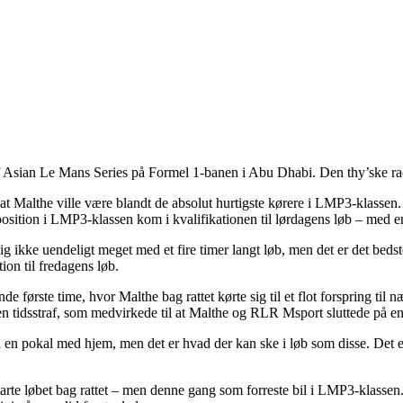
af Asian Le Mans Series på Formel 1-banen i Abu Dhabi. Den thy’ske ra
 at Malthe ville være blandt de absolut hurtigste kørere i LMP3-klassen
 position i LMP3-klassen kom i kvalifikationen til lørdagens løb – med 
elig ikke uendeligt meget med et fire timer langt løb, men det er det beds
on til fredagens løb.
 første time, hvor Malthe bag rattet kørte sig til et flot forspring til
n tidsstraf, som medvirkede til at Malthe og RLR Msport sluttede på en
n få en pokal med hjem, men det er hvad der kan ske i løb som disse. Det e
rte løbet bag rattet – men denne gang som forreste bil i LMP3-klassen. 