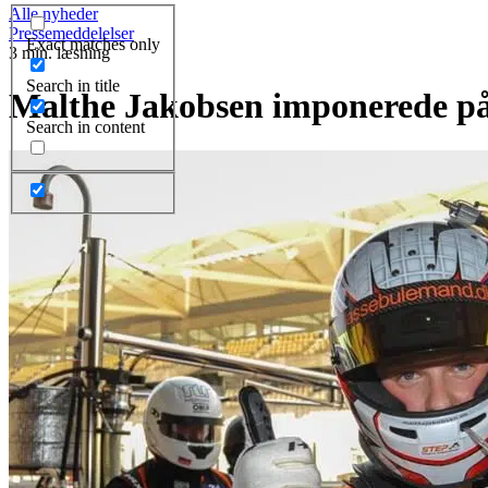
Alle nyheder
Pressemeddelelser
Exact matches only
3 min. læsning
Search in title
Malthe Jakobsen imponerede på
Search in content