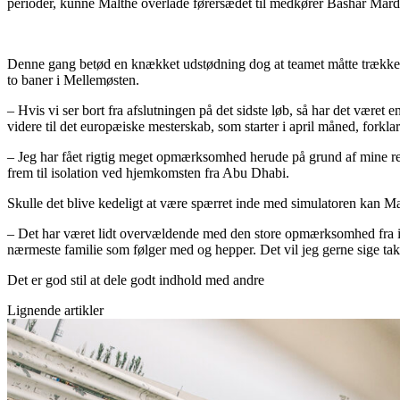
perioder, kunne Malthe overlade førersædet til medkører Bashar Mardin
Denne gang betød en knækket udstødning dog at teamet måtte trække sig
to baner i Mellemøsten.
– Hvis vi ser bort fra afslutningen på det sidste løb, så har det være
videre til det europæiske mesterskab, som starter i april måned, forkl
– Jeg har fået rigtig meget opmærksomhed herude på grund af mine resu
frem til isolation ved hjemkomsten fra Abu Dhabi.
Skulle det blive kedeligt at være spærret inde med simulatoren kan Ma
– Det har været lidt overvældende med den store opmærksomhed fra isæ
nærmeste familie som følger med og hepper. Det vil jeg gerne sige tak 
Det er god stil at dele godt indhold med andre
Lignende artikler