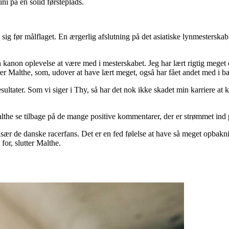
i på en solid førsteplads.
 før målflaget. En ærgerlig afslutning på det asiatiske lynmesterskab,
t en kanon oplevelse at være med i mesterskabet. Jeg har lært rigtig mege
arer Malthe, som, udover at have lært meget, også har fået andet med i b
ltater. Som vi siger i Thy, så har det nok ikke skadet min karriere at 
lthe se tilbage på de mange positive kommentarer, der er strømmet ind 
r de danske racerfans. Det er en fed følelse at have så meget opbakni
for, slutter Malthe.