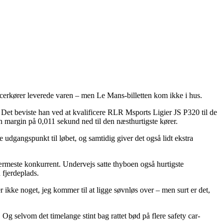
cerkører leverede varen – men Le Mans-billetten kom ikke i hus.
. Det beviste han ved at kvalificere RLR Msports Ligier JS P320 til de
en margin på 0,011 sekund ned til den næsthurtigste kører.
te udgangspunkt til løbet, og samtidig giver det også lidt ekstra
 nærmeste konkurrent. Undervejs satte thyboen også hurtigste
 fjerdeplads.
r ikke noget, jeg kommer til at ligge søvnløs over – men surt er det,
Og selvom det timelange stint bag rattet bød på flere safety car-