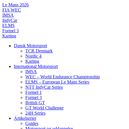
Videre
Le Mans 2026
til
FIA WEC
indhold
IMSA
IndyCar
ELMS
Formel 3
Karting
Dansk Motorsport
TCR Denmark
Nordic 4
Karting
International Motorsport
IMSA
WEC – World Endurance Championship
ELMS – European Le Mans Series
NTT IndyCar Series
Formel 1
Formel 3
British GT
GT World Challenge
24H Series
Artikelserier
Guides
Motorsport og uddannelse