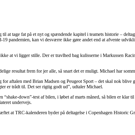
g til at tage fat på et nyt og spændende kapitel i teamets historie – de
id-19 pandemien, kan vi desværre ikke gøre andet end at afvente udvi
ke at vi ligger stille. Der er travlhed bag kulisserne i Markussen Raci
elige resultat frem for jer alle, så snart det er muligt. Michael har som
g for aftalen med Brian Madsen og Peugeot Sport – det skal nok blive godt
r er trådt til. Det ser rigtig godt ud”, udtaler Michael.
“shake-down”-test af bilen, i løbet af marts måned, så bilen er klar til de
dateret undervejs.
kræftet at TRC-kalenderen byder på deltagelse i Copenhagen Historic Grand