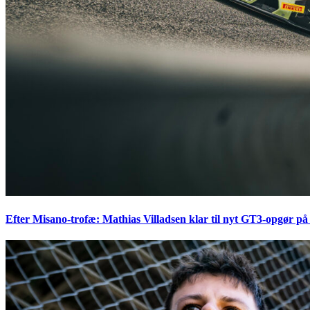
Efter Misano-trofæ: Mathias Villadsen klar til nyt GT3-opgør på