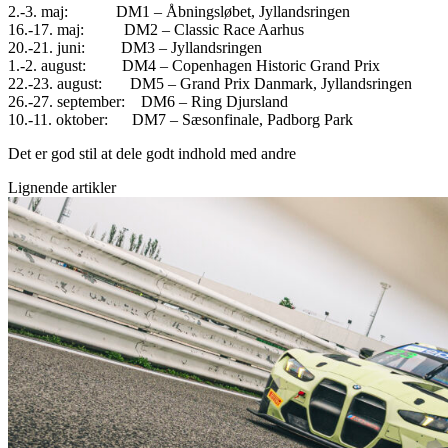
2.-3. maj: DM1 – Åbningsløbet, Jyllandsringen
16.-17. maj: DM2 – Classic Race Aarhus
20.-21. juni: DM3 – Jyllandsringen
1.-2. august: DM4 – Copenhagen Historic Grand Prix
22.-23. august: DM5 – Grand Prix Danmark, Jyllandsringen
26.-27. september: DM6 – Ring Djursland
10.-11. oktober: DM7 – Sæsonfinale, Padborg Park
Det er god stil at dele godt indhold med andre
Lignende artikler