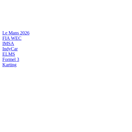
Videre
til
indhold
Le Mans 2026
FIA WEC
IMSA
IndyCar
ELMS
Formel 3
Karting
DANSK MOTORSPORT
INTERNATIONAL MOTORSPORT
ARTIKELSERIER