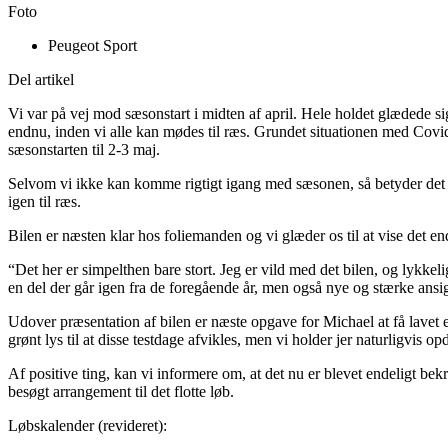
Foto
Peugeot Sport
Del artikel
Vi var på vej mod sæsonstart i midten af april. Hele holdet glædede si
endnu, inden vi alle kan mødes til ræs. Grundet situationen med Cov
sæsonstarten til 2-3 maj.
Selvom vi ikke kan komme rigtigt igang med sæsonen, så betyder det ik
igen til ræs.
Bilen er næsten klar hos foliemanden og vi glæder os til at vise det end
“Det her er simpelthen bare stort. Jeg er vild med det bilen, og lykkeli
en del der går igen fra de foregående år, men også nye og stærke ansigte
Udover præsentation af bilen er næste opgave for Michael at få lavet en 
grønt lys til at disse testdage afvikles, men vi holder jer naturligvis op
Af positive ting, kan vi informere om, at det nu er blevet endeligt be
besøgt arrangement til det flotte løb.
Løbskalender (revideret):