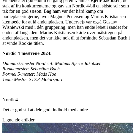
Finaleheatet bød endnu en gang på en Mathias Bjerre Jakobsen, der
stak af fra konkurrenterne og gav sin Nordic 4-bil en sidste sejr som
tak for en god sæson. Bag ham var der hård kamp om
podieplaceringerne, hvor Magnus Pedersen og Marius Kristiansen
kæmpede for at få andenpladsen. Undervejs var også Gustaw
Wisniewski med i dén gruppering, men han endte løbet i sandet for
enden af langsiden. Marius Kristiansen kørte over målstregen på
andenpladsen, men det var ikke nok til at forhindre Sebastian Bach i
at vinde Rookie-titlen.
Nordic 4-mestrene 2024:
Danmarksmester Nordic 4: Mathias Bjerre Jakobsen
Rookiemester: Sebastian Bach
Formel 5-mester: Mads Hoe
Team Mestre: STEP Motorsport
Nordic4
Det er god stil at dele godt indhold med andre
Lignende artikler