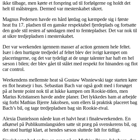
ikke tilbage, men kørte et forspring ud til forfølgerne og holdt det
helt til målstregen. Dermed var mesterskabet sikret.
Magnus Pedersen havde en hård lørdag og kæmpede sig i første
heat fra 17. pladsen til en ganske respektabel fjerdeplads og fortsatte
den gode stil resten af søndagen med to femtepladser. Det var nok til
at sikre tredjepladsen i mesterskabet.
Der var weekenden igennem masser af action gennem hele feltet.
Især i den hurtigste tredjedel af feltet blev der ivrigt kæmpet om
placeringerne, og det var tydeligt at de unge talenter har haft en hel
sæson i bilen; der blev gået til stålet med respekt for hinanden og flot
car control.
Weekendens mellemste heat så Gustaw Wisniewski tage starten køre
en flot heatsejr i hus. Sebastian Bach var også godt med i forsøget
på at hente point nok til at lukke kampen om Rookie-titlen, men
Marius Kristiansen havde andre planer. Det lykkedes ham at arbejde
sig forbi Mathias Bjerre Jakobsen, som ellers lå praktisk placeret bag
Bach’s bil, og tage tredjepladsen bag sin Rookie-rival.
Alexia Danielsson nåede kun et halvt heat i finaleweekenden. En
afkørsel på Publikumslangsiden satte sit præg på svenskerens bil, og
det stod hurtigt klart, at hendes sæson sluttede lidt for tidligt.