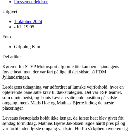
Pressemeddelelser
Udgivet
1 oktober 2024
- Kl.
19:05
Foto
Gripping Kim
Del artikel
Køreren fra STEP Motorsport afgjorde titelkampen i søndagens
første heat, men der var fart på lige til det sidste på FDM
Jyllandsringen.
Lørdagens tidtagning var udfordret af lumske vejrforhold, hvor en
optørrende bane satte krav til dækstrategien. Det var FSP-teamet,
som ramte bedst, og Louis Leveau satte pole position på sidste
omgang, mens Mads Hoe og Mathias Bjerre indtog de næste
placeringer.
Leveaus førsteplads holdt ikke længe, da første heat blev givet frit
søndag formiddag. Mathias Bjerre Jakobsen lagde hårdt pres på og
var forbi inden første omgang var kørt. Herfra så københavneren sig