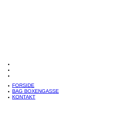
POWER RANKING
PODCAST
PRESSEMEDDELELSER
BILTEST
FORSIDE
BAG BOXENGASSE
KONTAKT
FORSIDE
BAG BOXENGASSE
KONTAKT