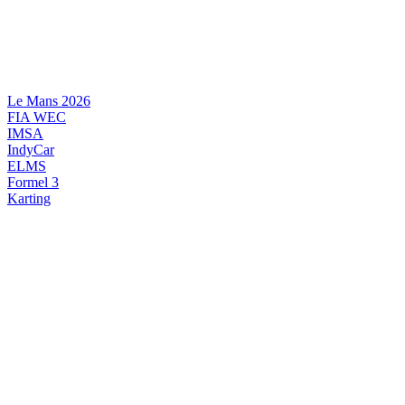
Videre
til
indhold
Le Mans 2026
FIA WEC
IMSA
IndyCar
ELMS
Formel 3
Karting
DANSK MOTORSPORT
INTERNATIONAL MOTORSPORT
ARTIKELSERIER