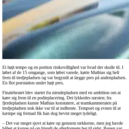
Et højt tempo og en portion risikovillighed var hvad der skulle til. I
løbet af de 15 omgange, som løbet varede, kørte Mathias sig helt
frem til tredjepladsen og var begyndt at lægge pres på andenpladsen.
En flot præstation under højt pres.
Finaleheatet blev startet fra niendepladsen med en ambition om at
køre sig frem til en podieplacering. Det lykkedes næsten; fra
fjerdepladsen kunne Mathias konstatere, at teamkammeraten på
tredjepladsen nok ikke var til at indhente. Tempoet og evnen til at
kæmpe sig fremad fik han dog bevist meget tydeligt.
– Det var meget sjovt at køre op gennem rækkerne, men jeg havde
håbet at kunne nå op blandt de allerforreste her til sidst. Banen var