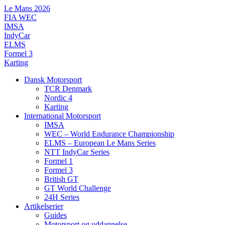
Videre
Le Mans 2026
til
FIA WEC
indhold
IMSA
IndyCar
ELMS
Formel 3
Karting
Dansk Motorsport
TCR Denmark
Nordic 4
Karting
International Motorsport
IMSA
WEC – World Endurance Championship
ELMS – European Le Mans Series
NTT IndyCar Series
Formel 1
Formel 3
British GT
GT World Challenge
24H Series
Artikelserier
Guides
Motorsport og uddannelse