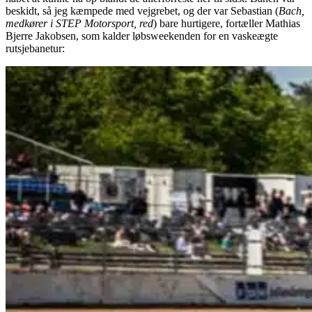
beskidt, så jeg kæmpede med vejgrebet, og der var Sebastian (
Bach,
medkører i STEP Motorsport, red
) bare hurtigere, fortæller Mathias
Bjerre Jakobsen, som kalder løbsweekenden for en vaskeægte
rutsjebanetur: