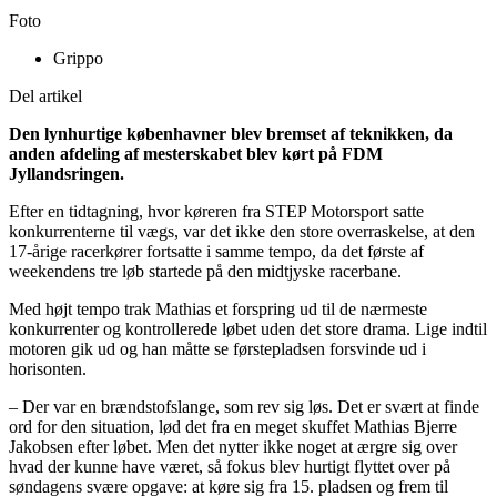
Foto
Grippo
Del artikel
Den lynhurtige københavner blev bremset af teknikken, da
anden afdeling af mesterskabet blev kørt på FDM
Jyllandsringen.
Efter en tidtagning, hvor køreren fra STEP Motorsport satte
konkurrenterne til vægs, var det ikke den store overraskelse, at den
17-årige racerkører fortsatte i samme tempo, da det første af
weekendens tre løb startede på den midtjyske racerbane.
Med højt tempo trak Mathias et forspring ud til de nærmeste
konkurrenter og kontrollerede løbet uden det store drama. Lige indtil
motoren gik ud og han måtte se førstepladsen forsvinde ud i
horisonten.
– Der var en brændstofslange, som rev sig løs. Det er svært at finde
ord for den situation, lød det fra en meget skuffet Mathias Bjerre
Jakobsen efter løbet. Men det nytter ikke noget at ærgre sig over
hvad der kunne have været, så fokus blev hurtigt flyttet over på
søndagens svære opgave: at køre sig fra 15. pladsen og frem til