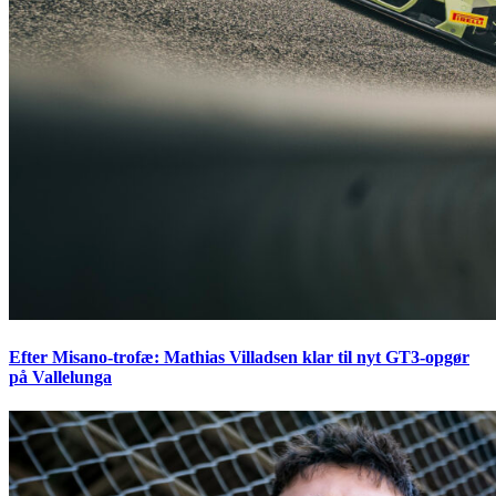
Efter Misano-trofæ: Mathias Villadsen klar til nyt GT3-opgør
på Vallelunga