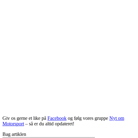
Giv os gerne et like på
Facebook
og følg vores gruppe
Nyt om
Motorsport
– så er du altid opdateret!
Bag artiklen