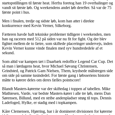
startopstillingen til første heat. Herfra foretog han 19 overhalinger og
vandt sit første løb. Og weekendens andet løb derefter. Så var de 75
første point i hus.
Men i finalen, tredje og sidste løb, kom han atter i direkte
konkurrence med Kevin Verner, Silkeborg.
Fætteren havde haft tekniske problemer tidligere i weekenden, men
han og raceren med 512 på siden var nu fit for fight. Og der blev
fightet mellem de to fætre, som skiftede placeringer undervejs, inden
Kevin Verner kunne vinde finalen med syv hundrededele af et
sekund.
Som altid var kampen tæt i Daarbæk redoffice Legend Car Cup. Det
så man i lørdagens heat, hvor Michael Søvang Christensen,
Grindsted, og Patrick Gam Nielsen, Them, krydsede målstregen side
om side på samme tusindedel. For første gang i løbsseriens historie
måtte to kørere deles om deres fælles pointscore!
Blandt Masters-kørerne var der skiftedag i toppen af tabellen. Mike
Mathiesen, Varde, var bedste Masters-kører i alle tre løb, mens Dan
Sørensen, Billund, med en stribe andenpladser strøg til tops. Dennis
Ladefoged, Hylke, er stadig med i topkampen.
Kåre Clemensen, Hjørring, har i år domineret divisionen for kørerne