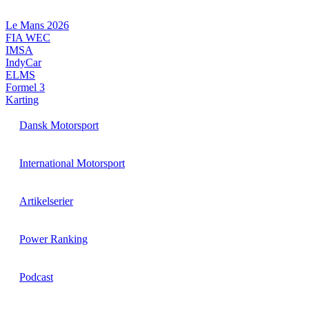
Videre
til
Le Mans 2026
indhold
FIA WEC
IMSA
IndyCar
ELMS
Formel 3
Karting
Dansk Motorsport
International Motorsport
Artikelserier
Power Ranking
Podcast