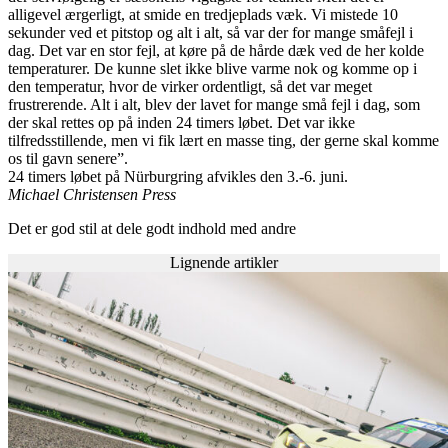
alligevel ærgerligt, at smide en tredjeplads væk. Vi mistede 10
sekunder ved et pitstop og alt i alt, så var der for mange småfejl i
dag. Det var en stor fejl, at køre på de hårde dæk ved de her kolde
temperaturer. De kunne slet ikke blive varme nok og komme op i
den temperatur, hvor de virker ordentligt, så det var meget
frustrerende. Alt i alt, blev der lavet for mange små fejl i dag, som
der skal rettes op på inden 24 timers løbet. Det var ikke
tilfredsstillende, men vi fik lært en masse ting, der gerne skal komme
os til gavn senere”.
24 timers løbet på Nürburgring afvikles den 3.-6. juni.
Michael Christensen Press
Det er god stil at dele godt indhold med andre
Lignende artikler