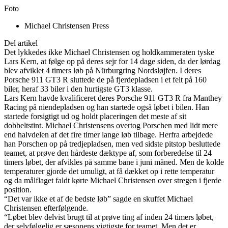
Foto
Michael Christensen Press
Del artikel
Det lykkedes ikke Michael Christensen og holdkammeraten tyske
Lars Kern, at følge op på deres sejr for 14 dage siden, da der lørdag
blev afviklet 4 timers løb på Nürburgring Nordsløjfen. I deres
Porsche 911 GT3 R sluttede de på fjerdepladsen i et felt på 160
biler, heraf 33 biler i den hurtigste GT3 klasse.
Lars Kern havde kvalificeret deres Porsche 911 GT3 R fra Manthey
Racing på niendepladsen og han startede også løbet i bilen. Han
startede forsigtigt ud og holdt placeringen det meste af sit
dobbeltstint. Michael Christensens overtog Porschen med lidt mere
end halvdelen af det fire timer lange løb tilbage. Herfra arbejdede
han Porschen op på tredjepladsen, men ved sidste pitstop besluttede
teamet, at prøve den hårdeste dæktype af, som forberedelse til 24
timers løbet, der afvikles på samme bane i juni måned. Men de kolde
temperaturer gjorde det umuligt, at få dækket op i rette temperatur
og da målflaget faldt kørte Michael Christensen over stregen i fjerde
position.
“Det var ikke et af de bedste løb” sagde en skuffet Michael
Christensen efterfølgende.
“Løbet blev delvist brugt til at prøve ting af inden 24 timers løbet,
der selvfølgelig er sæsonens vigtigste for teamet. Men det er