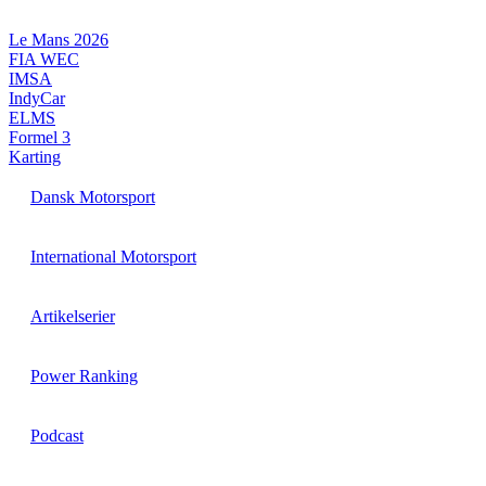
Videre
til
Le Mans 2026
indhold
FIA WEC
IMSA
IndyCar
ELMS
Formel 3
Karting
Dansk Motorsport
International Motorsport
Artikelserier
Power Ranking
Podcast