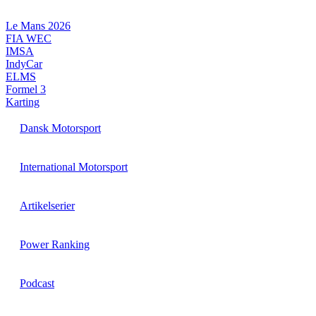
Videre
til
Le Mans 2026
indhold
FIA WEC
IMSA
IndyCar
ELMS
Formel 3
Karting
Dansk Motorsport
International Motorsport
Artikelserier
Power Ranking
Podcast