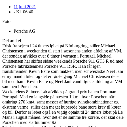
11 juni 2021
- Kl.
06:40
Foto
Porsche AG
Del artikel
Frisk fra sejren i 24 timers løbet på Nürburgring, stiller Michael
Christensen i weekenden til start i sæsonens anden afdeling af VM,
der søndag afvikles over 8 timer i varmen i Portugal. Michael
Christensen har skiftet sidste weekends Porsche 911 GT3 R ud med
Porsche fabriksteamets Porsche 911 RSR. Han får igen
franskmanden Kevin Estre som makker, men schweiziske Neel Jani
er ny mand i bilen og det er første gang Michael Christensen deler
bil med ham. Kevin Estre og Neel Jani vandt første afdeling af VM
sammen i Porschen.
Weekendens 8 timers løb afvikles på grand prix banen Portimao i
Portugal. Med en langside på næsten 1 km., hvor Porschen når
omkring 270 km/t, samt masser af hurtige svingkombinationer og
ekstrem varme, stiller den meget kuperede bane store krav til kører
og bil. Derfor er løbet også en vigtig optakt til 24 timers løbet på Le
Mans i august måned, hvor det er de samme tre kørere, der skal dele
Porschen med startnummer 92.