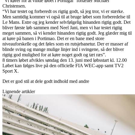
“Vi kører for at vinde løbet i Portugal” fortæller Michael
Christensen.
“Vi har testet og forberedt os rigtig godt, så jeg tror, vi er stærke.
Men samtidig kommer vi også til at bruge løbet som forberedelse til
Le Mans. Estre og jeg kender selvfølgelig hinanden rigtig godt. Det
bliver første løb sammen med Neel Jani, men vi har testet rigtig
meget sammen, så vi kender hinanden rigtig godt. Jeg glæder mig til
at køre på banen i Portimao. Det er en bane med store
niveauforskelle og det føles som en rutsjebanetur. Der er masser af
blinde sving og mange mulige linjer ind i svingene, så der bliver
rigtig god mulighed for at køre noget godt og tæt ræs”.
8 timers løbet afvikles søndag den 13. juni med løbsstart kl. 12.00
Løbet kan følges live på den officielle FIA WEC-app samt TV2
Sport X.
Det er god stil at dele godt indhold med andre
Lignende artikler