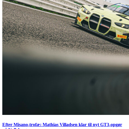
Efter Misano-trofæ: Mathias Villadsen klar til nyt GT3-opgør