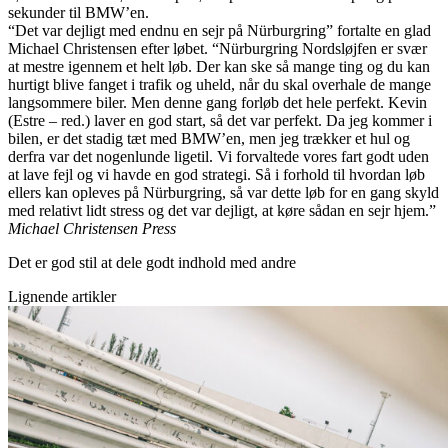
sekunder til BMW’en.
“Det var dejligt med endnu en sejr på Nürburgring” fortalte en glad
Michael Christensen efter løbet. “Nürburgring Nordsløjfen er svær
at mestre igennem et helt løb. Der kan ske så mange ting og du kan
hurtigt blive fanget i trafik og uheld, når du skal overhale de mange
langsommere biler. Men denne gang forløb det hele perfekt. Kevin
(Estre – red.) laver en god start, så det var perfekt. Da jeg kommer i
bilen, er det stadig tæt med BMW’en, men jeg trækker et hul og
derfra var det nogenlunde ligetil. Vi forvaltede vores fart godt uden
at lave fejl og vi havde en god strategi. Så i forhold til hvordan løb
ellers kan opleves på Nürburgring, så var dette løb for en gang skyld
med relativt lidt stress og det var dejligt, at køre sådan en sejr hjem.”
Michael Christensen Press
Det er god stil at dele godt indhold med andre
Lignende artikler