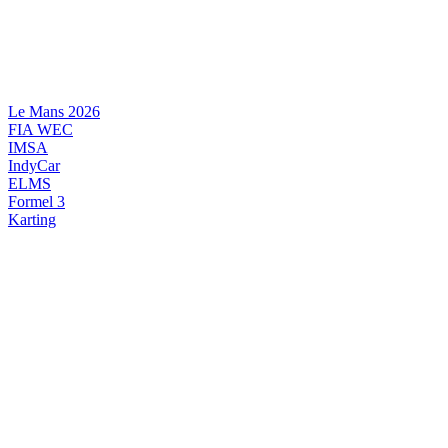
Videre
til
indhold
Le Mans 2026
FIA WEC
IMSA
IndyCar
ELMS
Formel 3
Karting
DANSK MOTORSPORT
INTERNATIONAL MOTORSPORT
ARTIKELSERIER