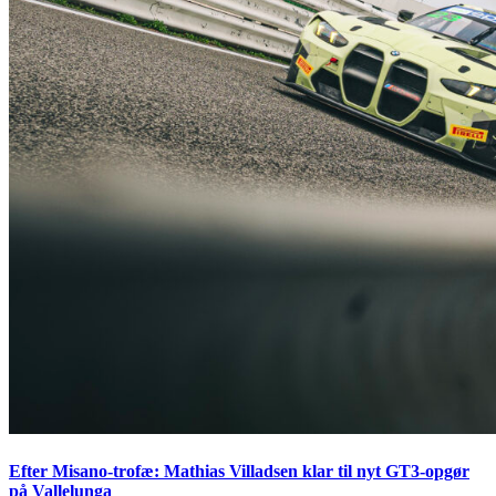
Efter Misano-trofæ: Mathias Villadsen klar til nyt GT3-opgør
på Vallelunga