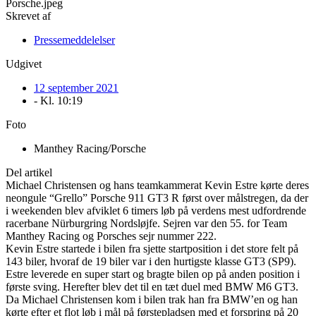
Skrevet af
Pressemeddelelser
Udgivet
12 september 2021
- Kl.
10:19
Foto
Manthey Racing/Porsche
Del artikel
Michael Christensen og hans teamkammerat Kevin Estre kørte deres
neongule “Grello” Porsche 911 GT3 R først over målstregen, da der
i weekenden blev afviklet 6 timers løb på verdens mest udfordrende
racerbane Nürburgring Nordsløjfe. Sejren var den 55. for Team
Manthey Racing og Porsches sejr nummer 222.
Kevin Estre startede i bilen fra sjette startposition i det store felt på
143 biler, hvoraf de 19 biler var i den hurtigste klasse GT3 (SP9).
Estre leverede en super start og bragte bilen op på anden position i
første sving. Herefter blev det til en tæt duel med BMW M6 GT3.
Da Michael Christensen kom i bilen trak han fra BMW’en og han
kørte efter et flot løb i mål på førstepladsen med et forspring på 20