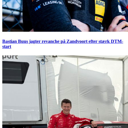
Bastian Buus jagter revanche på Zandvoort efter stærk DTM-
start