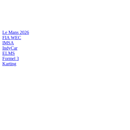
Videre
til
indhold
Le Mans 2026
FIA WEC
IMSA
IndyCar
ELMS
Formel 3
Karting
DANSK MOTORSPORT
INTERNATIONAL MOTORSPORT
ARTIKELSERIER