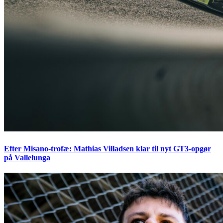
Efter Misano-trofæ: Mathias Villadsen klar til nyt GT3-opgør
på Vallelunga