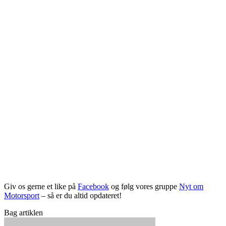
Giv os gerne et like på
Facebook
og følg vores gruppe
Nyt om
Motorsport
– så er du altid opdateret!
Bag artiklen