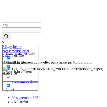
Alle nyheder
Pressemeddelelser
Exact matches only
2 min. læsning
Michael Christensen udgik efter punktering på Nürburgring
Search in title
Search in content
Skrevet af
Pressemeddelelser
Udgivet
26 september 2021
- Kl.
10:58