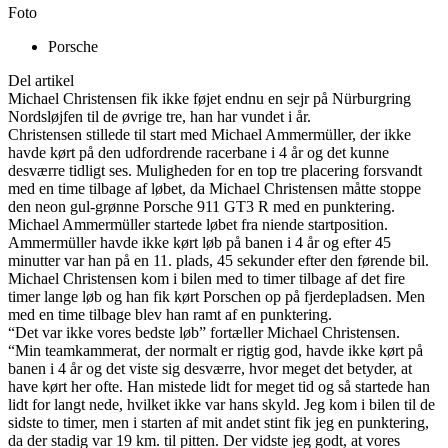
Foto
Porsche
Del artikel
Michael Christensen fik ikke føjet endnu en sejr på Nürburgring
Nordsløjfen til de øvrige tre, han har vundet i år.
Christensen stillede til start med Michael Ammermüller, der ikke
havde kørt på den udfordrende racerbane i 4 år og det kunne
desværre tidligt ses. Muligheden for en top tre placering forsvandt
med en time tilbage af løbet, da Michael Christensen måtte stoppe
den neon gul-grønne Porsche 911 GT3 R med en punktering.
Michael Ammermüller startede løbet fra niende startposition.
Ammermüller havde ikke kørt løb på banen i 4 år og efter 45
minutter var han på en 11. plads, 45 sekunder efter den førende bil.
Michael Christensen kom i bilen med to timer tilbage af det fire
timer lange løb og han fik kørt Porschen op på fjerdepladsen. Men
med en time tilbage blev han ramt af en punktering.
“Det var ikke vores bedste løb” fortæller Michael Christensen.
“Min teamkammerat, der normalt er rigtig god, havde ikke kørt på
banen i 4 år og det viste sig desværre, hvor meget det betyder, at
have kørt her ofte. Han mistede lidt for meget tid og så startede han
lidt for langt nede, hvilket ikke var hans skyld. Jeg kom i bilen til de
sidste to timer, men i starten af mit andet stint fik jeg en punktering,
da der stadig var 19 km. til pitten. Der vidste jeg godt, at vores