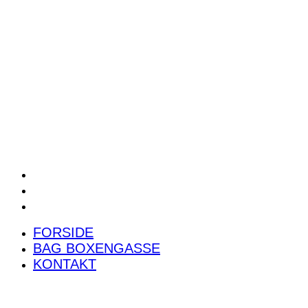
POWER RANKING
PODCAST
PRESSEMEDDELELSER
BILTEST
FORSIDE
BAG BOXENGASSE
KONTAKT
FORSIDE
BAG BOXENGASSE
KONTAKT