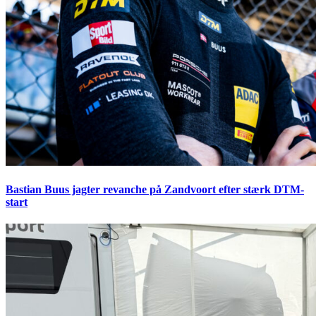
Bastian Buus jagter revanche på Zandvoort efter stærk DTM-
start