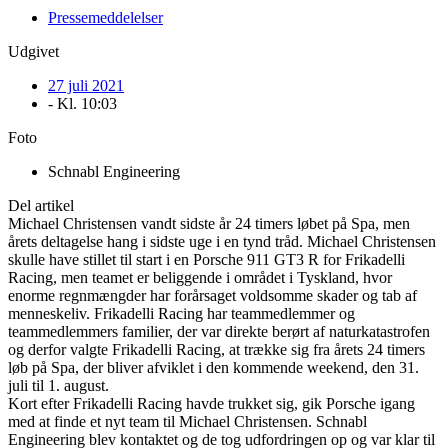
Pressemeddelelser
Udgivet
27 juli 2021
- Kl.
10:03
Foto
Schnabl Engineering
Del artikel
Michael Christensen vandt sidste år 24 timers løbet på Spa, men
årets deltagelse hang i sidste uge i en tynd tråd. Michael Christensen
skulle have stillet til start i en Porsche 911 GT3 R for Frikadelli
Racing, men teamet er beliggende i området i Tyskland, hvor
enorme regnmængder har forårsaget voldsomme skader og tab af
menneskeliv. Frikadelli Racing har teammedlemmer og
teammedlemmers familier, der var direkte berørt af naturkatastrofen
og derfor valgte Frikadelli Racing, at trække sig fra årets 24 timers
løb på Spa, der bliver afviklet i den kommende weekend, den 31.
juli til 1. august.
Kort efter Frikadelli Racing havde trukket sig, gik Porsche igang
med at finde et nyt team til Michael Christensen. Schnabl
Engineering blev kontaktet og de tog udfordringen op og var klar til