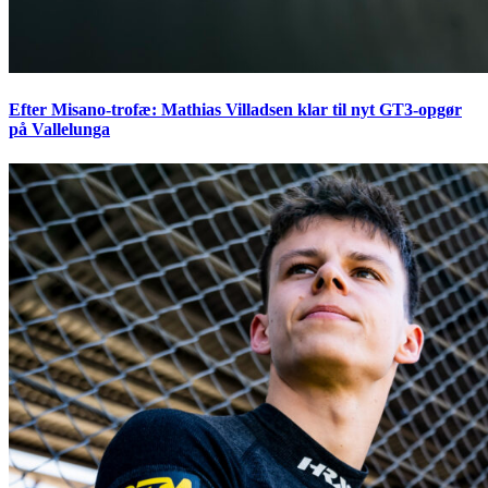
Efter Misano-trofæ: Mathias Villadsen klar til nyt GT3-opgør
på Vallelunga