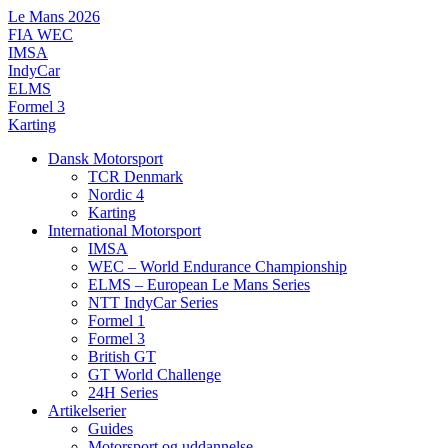
Videre
Le Mans 2026
til
FIA WEC
indhold
IMSA
IndyCar
ELMS
Formel 3
Karting
Dansk Motorsport
TCR Denmark
Nordic 4
Karting
International Motorsport
IMSA
WEC – World Endurance Championship
ELMS – European Le Mans Series
NTT IndyCar Series
Formel 1
Formel 3
British GT
GT World Challenge
24H Series
Artikelserier
Guides
Motorsport og uddannelse