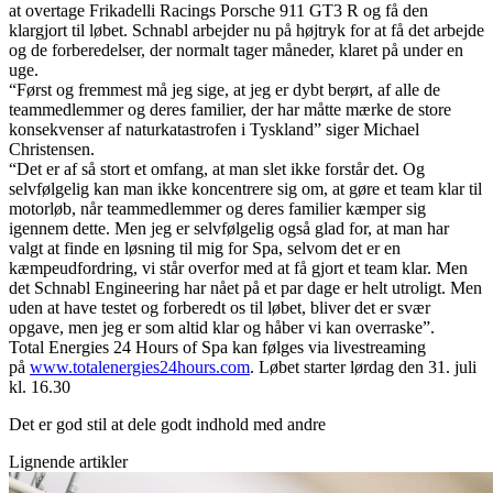
at overtage Frikadelli Racings Porsche 911 GT3 R og få den
klargjort til løbet. Schnabl arbejder nu på højtryk for at få det arbejde
og de forberedelser, der normalt tager måneder, klaret på under en
uge.
“Først og fremmest må jeg sige, at jeg er dybt berørt, af alle de
teammedlemmer og deres familier, der har måtte mærke de store
konsekvenser af naturkatastrofen i Tyskland” siger Michael
Christensen.
“Det er af så stort et omfang, at man slet ikke forstår det. Og
selvfølgelig kan man ikke koncentrere sig om, at gøre et team klar til
motorløb, når teammedlemmer og deres familier kæmper sig
igennem dette. Men jeg er selvfølgelig også glad for, at man har
valgt at finde en løsning til mig for Spa, selvom det er en
kæmpeudfordring, vi står overfor med at få gjort et team klar. Men
det Schnabl Engineering har nået på et par dage er helt utroligt. Men
uden at have testet og forberedt os til løbet, bliver det er svær
opgave, men jeg er som altid klar og håber vi kan overraske”.
Total Energies 24 Hours of Spa kan følges via livestreaming
på
www.totalenergies24hours.com
. Løbet starter lørdag den 31. juli
kl. 16.30
Det er god stil at dele godt indhold med andre
Lignende artikler