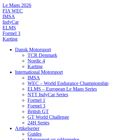
Videre
Le Mans 2026
til
FIA WEC
indhold
IMSA
IndyCar
ELMS
Formel 3
Karting
Dansk Motorsport
TCR Denmark
Nordic 4
Karting
International Motorsport
IMSA
WEC – World Endurance Championship
ELMS – European Le Mans Series
NTT IndyCar Series
Formel 1
Formel 3
British GT
GT World Challenge
24H Series
Artikelserier
Guides
Motorsport og uddannelse