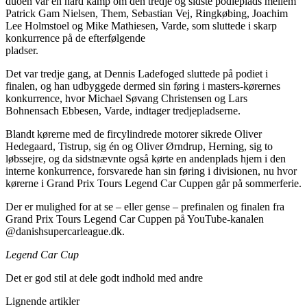
duoen var en hård kamp om den tredje og sidste podieplads mellem
Patrick Gam Nielsen, Them, Sebastian Vej, Ringkøbing, Joachim
Lee Holmstoel og Mike Mathiesen, Varde, som sluttede i skarp
konkurrence på de efterfølgende
pladser.
Det var tredje gang, at Dennis Ladefoged sluttede på podiet i
finalen, og han udbyggede dermed sin føring i masters-kørernes
konkurrence, hvor Michael Søvang Christensen og Lars
Bohnensach Ebbesen, Varde, indtager tredjepladserne.
Blandt kørerne med de fircylindrede motorer sikrede Oliver
Hedegaard, Tistrup, sig én og Oliver Ørndrup, Herning, sig to
løbssejre, og da sidstnævnte også kørte en andenplads hjem i den
interne konkurrence, forsvarede han sin føring i divisionen, nu hvor
kørerne i Grand Prix Tours Legend Car Cuppen går på sommerferie.
Der er mulighed for at se – eller gense – prefinalen og finalen fra
Grand Prix Tours Legend Car Cuppen på YouTube-kanalen
@danishsupercarleague.dk.
Legend Car Cup
Det er god stil at dele godt indhold med andre
Lignende artikler