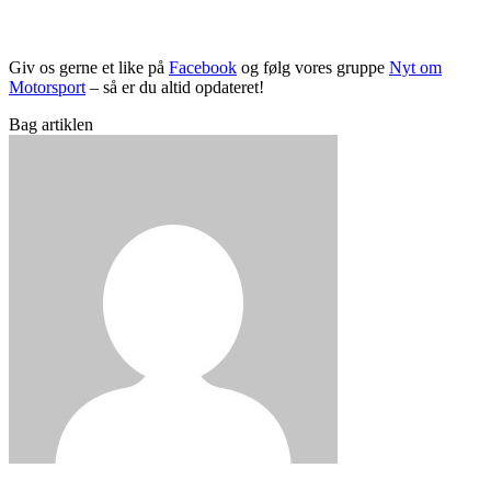
Giv os gerne et like på
Facebook
og følg vores gruppe
Nyt om
Motorsport
– så er du altid opdateret!
Bag artiklen