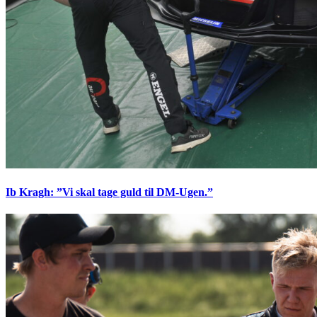
Ib Kragh: ”Vi skal tage guld til DM-Ugen.”