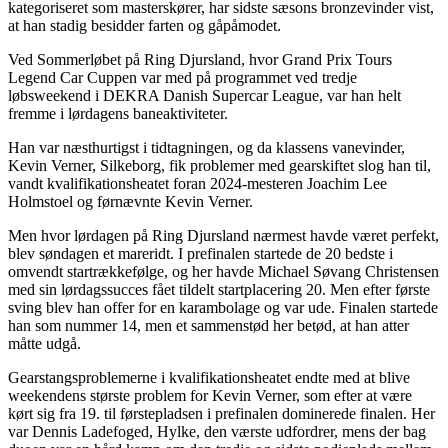
kategoriseret som masterskører, har sidste sæsons bronzevinder vist,
at han stadig besidder farten og gåpåmodet.
Ved Sommerløbet på Ring Djursland, hvor Grand Prix Tours
Legend Car Cuppen var med på programmet ved tredje
løbsweekend i DEKRA Danish Supercar League, var han helt
fremme i lørdagens baneaktiviteter.
Han var næsthurtigst i tidtagningen, og da klassens vanevinder,
Kevin Verner, Silkeborg, fik problemer med gearskiftet slog han til,
vandt kvalifikationsheatet foran 2024-mesteren Joachim Lee
Holmstoel og førnævnte Kevin Verner.
Men hvor lørdagen på Ring Djursland nærmest havde været perfekt,
blev søndagen et mareridt. I prefinalen startede de 20 bedste i
omvendt startrækkefølge, og her havde Michael Søvang Christensen
med sin lørdagssucces fået tildelt startplacering 20. Men efter første
sving blev han offer for en karambolage og var ude. Finalen startede
han som nummer 14, men et sammenstød her betød, at han atter
måtte udgå.
Gearstangsproblemerne i kvalifikationsheatet endte med at blive
weekendens største problem for Kevin Verner, som efter at være
kørt sig fra 19. til førstepladsen i prefinalen dominerede finalen. Her
var Dennis Ladefoged, Hylke, den værste udfordrer, mens der bag