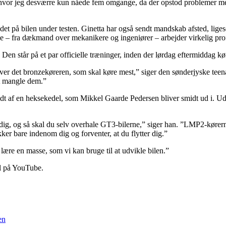
e, hvor jeg desværre kun nåede fem omgange, da der opstod problemer 
på bilen under testen. Ginetta har også sendt mandskab afsted, ligesom 
le – fra dækmand over mekanikere og ingeniører – arbejder virkelig pr
Den står på et par officielle træninger, inden der lørdag eftermiddag kør
er det bronzekøreren, som skal køre mest,” siger den sønderjyske teenag
at mangle dem.”
r lidt af en heksekedel, som Mikkel Gaarde Pedersen bliver smidt ud i. 
ig, og så skal du selv overhale GT3-bilerne,” siger han. ”LMP2-kørerne e
er bare indenom dig og forventer, at du flytter dig.”
i lære en masse, som vi kan bruge til at udvikle bilen.”
al på YouTube.
en