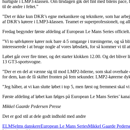
hurtigste i LMP3-klassen. Om tirsdagen gik det fint med bilens pac
til de andre i feltet.”
”Det er ikke kun DKR’s egne mekanikere og teknikere, som har arbejdet 
af DKR’s kørere i LMP3-klassen. Teamet er superprofessionelt, og al
Fredag begynder første afdeling af European Le Mans Series officielt. 
”Vi to sølvkørere kører nok bare 4-5 omgange i træningerne, og så bliv
interesserede i at bruge nogle af vores løbsdæk, for så kommer vi til 
Løbet går over fire timer, og det starter klokken 12.00. Og det blive
13 GT3-sportsvogne.
”Der er en del at vænne sig til mod LMP2-bilerne, som skal overhale d
for dem, kan de få skiftet fronten på fem sekunder. LMP2-kørerne dykk
”Jeg håber, at vi kan slutte løbet i top 5, men først og fremmest skal v
Første afdeling af løbet kan følges på European Le Mans Series’ kan
Mikkel Gaarde Pedersen Presse
Det er god stil at dele godt indhold med andre
ELMS
elms danskere
European Le Mans Series
Mikkel Gaarde Peders