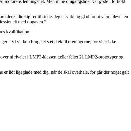
med motorens ledningsnet. Men mine omgangstider var gode i forhold
deres direktør er til stede. Jeg er virkelig glad for at være blevet en
ofessionelt med opgaven.”
es kvalifikation.
er. ”Vi vil kun bruge et sæt dæk til træningerne, for vi er ikke
Udover ni rivaler i LMP3-klassen tæller feltet 21 LMP2-prototyper og
r lidt ligeglade med dig, når de skal overhale, for går der noget galt