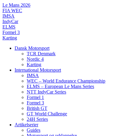
Videre
Le Mans 2026
til
FIA WEC
indhold
IMSA
IndyCar
ELMS
Formel 3
Karting
Dansk Motorsport
TCR Denmark
Nordic 4
Karting
International Motorsport
IMSA
WEC – World Endurance Championship
ELMS – European Le Mans Series
NTT IndyCar Series
Formel 1
Formel 3
British GT
GT World Challenge
24H Series
Artikelserier
Guides
Motorsport og uddannelse