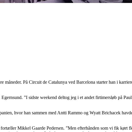
 måneder. På Circuit de Catalunya ved Barcelona starter han i karrierens
 Egernsund. ”I sidste weekend deltog jeg i et andet firtimersløb på Paul
til Spanien, hvor han sammen med Antti Rammo og Wyatt Brichacek hav
 fortæller Mikkel Gaarde Pedersen. ”Men efterhånden som vi fik kørt fle