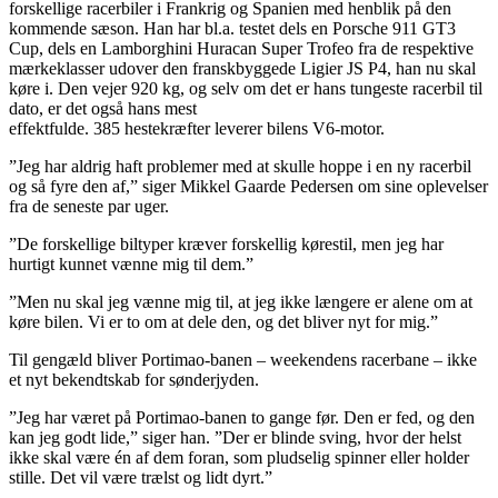
forskellige racerbiler i Frankrig og Spanien med henblik på den
kommende sæson. Han har bl.a. testet dels en Porsche 911 GT3
Cup, dels en Lamborghini Huracan Super Trofeo fra de respektive
mærkeklasser udover den franskbyggede Ligier JS P4, han nu skal
køre i. Den vejer 920 kg, og selv om det er hans tungeste racerbil til
dato, er det også hans mest
effektfulde. 385 hestekræfter leverer bilens V6-motor.
”Jeg har aldrig haft problemer med at skulle hoppe i en ny racerbil
og så fyre den af,” siger Mikkel Gaarde Pedersen om sine oplevelser
fra de seneste par uger.
”De forskellige biltyper kræver forskellig kørestil, men jeg har
hurtigt kunnet vænne mig til dem.”
”Men nu skal jeg vænne mig til, at jeg ikke længere er alene om at
køre bilen. Vi er to om at dele den, og det bliver nyt for mig.”
Til gengæld bliver Portimao-banen – weekendens racerbane – ikke
et nyt bekendtskab for sønderjyden.
”Jeg har været på Portimao-banen to gange før. Den er fed, og den
kan jeg godt lide,” siger han. ”Der er blinde sving, hvor der helst
ikke skal være én af dem foran, som pludselig spinner eller holder
stille. Det vil være trælst og lidt dyrt.”