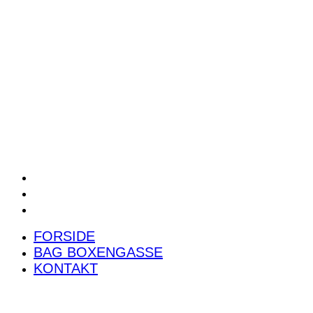
POWER RANKING
PODCAST
PRESSEMEDDELELSER
BILTEST
FORSIDE
BAG BOXENGASSE
KONTAKT
FORSIDE
BAG BOXENGASSE
KONTAKT