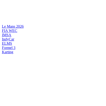
Videre
til
indhold
Le Mans 2026
FIA WEC
IMSA
IndyCar
ELMS
Formel 3
Karting
DANSK MOTORSPORT
INTERNATIONAL MOTORSPORT
ARTIKELSERIER