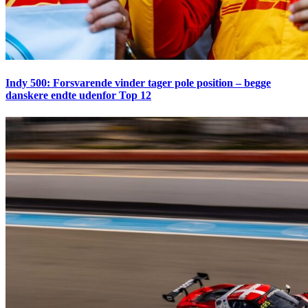
Indy 500: Forsvarende vinder tager pole position – begge
danskere endte udenfor Top 12