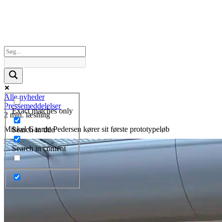
Alle nyheder
Pressemeddelelser
Exact matches only
2 min. læsning
Mikkel Gaarde Pedersen kører sit første prototypeløb
Search in title
Search in content