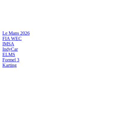
Videre
til
indhold
Le Mans 2026
FIA WEC
IMSA
IndyCar
ELMS
Formel 3
Karting
DANSK MOTORSPORT
INTERNATIONAL MOTORSPORT
ARTIKELSERIER