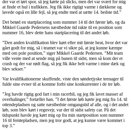
der var et tørt spor, så jeg kørte på slicks, men det var svært for mig
at finde et hul i trafikken. Jeg fik ikke rigtigt varme i dækkene og
lavede også en lille fejl, så jeg endte med at sætte 14. bedste tid.”
Det betød en startplacering som nummer 14 til det første løb, og da
Mikkel Gaarde Pedersens næstbedste tid rakte til en position som
nummer 16, blev dette hans startplacering til det andet løb.
”Den anden kvalifikation blev kørt efter mit første heat, hvor det var
gået godt for mig, så i teamet var vi sikre på, at jeg kunne kæmpe
med om pole position,” siger Mikkel Gaarde Pedersen. ”Mit team
ville vente med at sende mig på banen til sidst, men så kom der et
crash og der var rødt flag, så jeg fik ikke helt varme i mine dæk og
blev sekser.”
Var kvalifikationerne skuffende, viste den sønderjyske teenager til
fulde sine evner til at komme forbi sine konkurrenter i de tre løb.
”Jeg havde rigtig god fart i min racerbil, og jeg fik lavet masser af
overhalinger,” fortæller han. ”I det første løb kørte jeg mig fra 14. til
ottendepladsen og satte næstbedste omgangstid af alle, og i det andet
løb, som blev kørt i regnvejr, var der til sidst safety car. På det
tidspunkt havde jeg kørt mig op fra min startposition som nummer
16 til femtepladsen, men jeg tror godt, at jeg kunne være kommet i
top 3.”