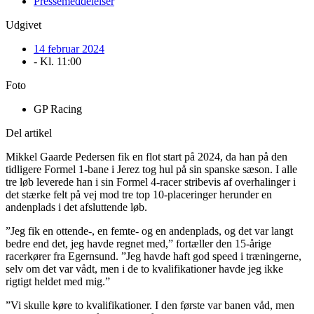
Pressemeddelelser
Udgivet
14 februar 2024
- Kl.
11:00
Foto
GP Racing
Del artikel
Mikkel Gaarde Pedersen fik en flot start på 2024, da han på den
tidligere Formel 1-bane i Jerez tog hul på sin spanske sæson. I alle
tre løb leverede han i sin Formel 4-racer stribevis af overhalinger i
det stærke felt på vej mod tre top 10-placeringer herunder en
andenplads i det afsluttende løb.
”Jeg fik en ottende-, en femte- og en andenplads, og det var langt
bedre end det, jeg havde regnet med,” fortæller den 15-årige
racerkører fra Egernsund. ”Jeg havde haft god speed i træningerne,
selv om det var vådt, men i de to kvalifikationer havde jeg ikke
rigtigt heldet med mig.”
”Vi skulle køre to kvalifikationer. I den første var banen våd, men