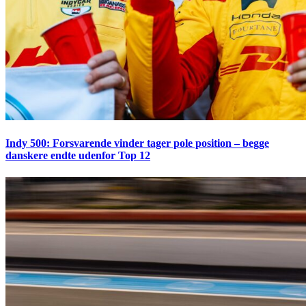
Indy 500: Forsvarende vinder tager pole position – begge
danskere endte udenfor Top 12