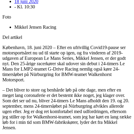
18 juni 2020
- Kl.
10:30
Foto
Mikkel Jensen Racing
Del artikel
København, 18. juni 2020 – Efter en ufrivillig Covid19-pause ser
motorsportsåret nu ud til starte op igen, og fra vinderen af 2019-
udgaven af European Le Mans Series, Mikkel Jensen, er der godt
nyt. Den 25-årige racerkører skal udover sin debut i 24-timers Le
Mans for LMP2-teamet G-Drive Racing nemlig også køre 24-
timersløbet på Nürburgring for BMW-teamet Walkenhorst
Motorsport.
– Det bliver to store og benhårde løb på otte dage, men efter en
meget lang coronaferie er det bestemt ikke noget, jeg klager over.
Som det ser ud nu, bliver 24-timers Le Mans afholdt den 19. og 20.
september, mens 24-timersløbet på Nürburgring afvikles allerede
ugen efter. Jeg er dog ret komfortabel med udfordringen, eftersom
jeg stiller op for Walkenhorst-teamet, som jeg har kørt en lang række
løb for i min tid som BMW-fabrikskører, lyder det fra Mikkel
Jensen.