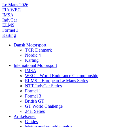
Videre
Le Mans 2026
til
FIA WEC
indhold
IMSA
IndyCar
ELMS
Formel 3
Karting
Dansk Motorsport
TCR Denmark
Nordic 4
Karting
International Motorsport
IMSA
WEC – World Endurance Championship
ELMS – European Le Mans Series
NTT IndyCar Series
Formel 1
Formel 3
British GT
GT World Challenge
24H Series
Artikelserier
Guides
Motorsport og uddannelse