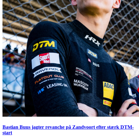
Bastian Buus jagter revanche på Zandvoort efter stærk DTM-
start