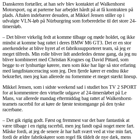
Danskeren fortæller, at han selv blev kontaktet af Walkenhorst
Motorsport, og at parterne har arbejdet hårdt på at få kontrakten på
plads. Aftalen indebærer desuden, at Mikkel Jensen stiller op i
udvalgte VLN-løb på Nürburgring som forberedelse til det store 24-
timersløb.
– Det bliver virkelig fedt at komme tilbage og møde holdet, og ikke
mindst at komme bag rattet i deres BMW M6 GT3. Det er en stor
anerkendelse at blive hyret af et fabrikssupporteret team, så jeg er
meget tilfreds. Min rolle bliver lidt anderledes denne gang, da jeg nu
bliver kombineret med Christian Krognes og David Pittard, som
begge to er lynhurtige kørere, men som ikke har lige så stor erfaring
med langdistanceracing som jeg. Den fjerde kører er endnu ikke
bekræftet, men jeg kan allerede nu fornemme et meget stærkt lineup.
Mikkel Jensen, som i sidste weekend sad i studiet hos TV 2 SPORT
for at kommentere den virtuelle udgave af 24-timersløbet på Le
Mans, var allerede mandag eftermiddag bag rattet af Walkenhorst-
teamets racerbil for at køre de første testomgange på den tyske
racerbane.
– Det gik rigtig godt. Først og fremmest var det bare fantastisk at
være tilbage i en rigtig racerbil, men jeg fandt også noget mere fart.
Måske fordi, at jeg de senere år har haft svært ved at vise min fart,
fordi de ældre fabrikskører som regel fik tildelt de nye dæk, mens