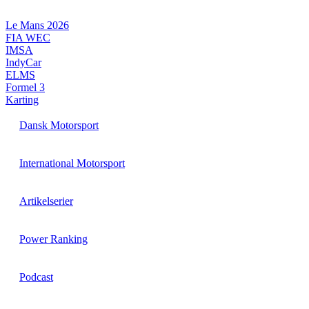
Videre
til
Le Mans 2026
indhold
FIA WEC
IMSA
IndyCar
ELMS
Formel 3
Karting
Dansk Motorsport
International Motorsport
Artikelserier
Power Ranking
Podcast