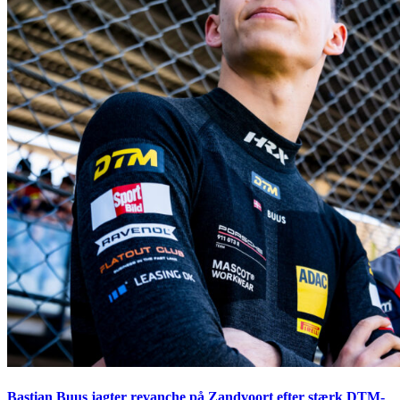
Bastian Buus jagter revanche på Zandvoort efter stærk DTM-