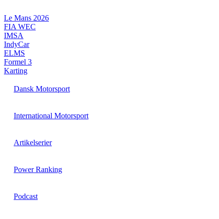
Videre
til
Le Mans 2026
indhold
FIA WEC
IMSA
IndyCar
ELMS
Formel 3
Karting
Dansk Motorsport
International Motorsport
Artikelserier
Power Ranking
Podcast