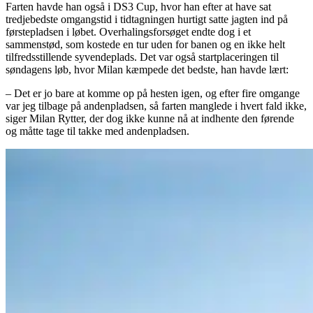
Farten havde han også i DS3 Cup, hvor han efter at have sat
tredjebedste omgangstid i tidtagningen hurtigt satte jagten ind på
førstepladsen i løbet. Overhalingsforsøget endte dog i et
sammenstød, som kostede en tur uden for banen og en ikke helt
tilfredsstillende syvendeplads. Det var også startplaceringen til
søndagens løb, hvor Milan kæmpede det bedste, han havde lært:
– Det er jo bare at komme op på hesten igen, og efter fire omgange
var jeg tilbage på andenpladsen, så farten manglede i hvert fald ikke,
siger Milan Rytter, der dog ikke kunne nå at indhente den førende
og måtte tage til takke med andenpladsen.