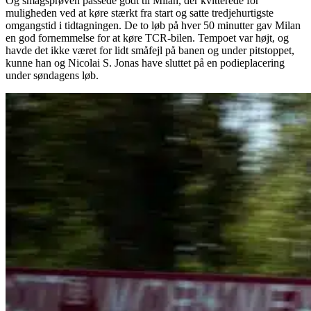
Og smagsprøven passede godt til Milan, der kvitterede for
muligheden ved at køre stærkt fra start og satte tredjehurtigste
omgangstid i tidtagningen. De to løb på hver 50 minutter gav Milan
en god fornemmelse for at køre TCR-bilen. Tempoet var højt, og
havde det ikke været for lidt småfejl på banen og under pitstoppet,
kunne han og Nicolai S. Jonas have sluttet på en podieplacering
under søndagens løb.